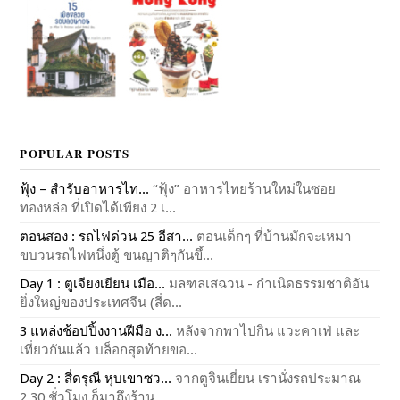
POPULAR POSTS
ฟุ้ง – สำรับอาหารไท...
“ฟุ้ง” อาหารไทยร้านใหม่ในซอย
ทองหล่อ ที่เปิดได้เพียง 2 เ...
ตอนสอง : รถไฟด่วน 25 อีสา...
ตอนเด็กๆ ที่บ้านมักจะเหมา
ขบวนรถไฟหนึ่งตู้ ขนญาติๆกันขึ้...
Day 1 : ตูเจียงเยียน เมือ...
มลฑลเสฉวน - กำเนิดธรรมชาติอัน
ยิ่งใหญ่ของประเทศจีน (สี่ด...
3 แหล่งช้อปปิ้งงานฝีมือ ง...
หลังจากพาไปกิน แวะคาเฟ่ และ
เที่ยวกันแล้ว บล็อกสุดท้ายขอ...
Day 2 : สี่ดรุณี หุบเขาซว...
จากตูจินเยี่ยน เรานั่งรถประมาณ
2.30 ชั่วโมง ก็มาถึงร้าน...