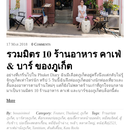
17
Mar
2018
0 Comments
รวมมิตร 10 ร้านอาหาร คาเฟ่
& บาร์ ของภูเก็ต
อย่างที่เกริ่นไปใน Phuket Diary ฉันมีเลือดภูเก็ตอยู่ครึ่งนึงแต่กลับไม่รู้
จักภูเก็ตเท่าไหร่นัก ทริป 5 วันนี้ฉันจึงท่องภูเก็ตอย่างนักท่องเที่ยวและ
ลิ้มลองอาหารตามร้านใหม่ๆ แต่ก็ยังไม่พลาดร้านเก่าที่ถูกใจจนกลาย
มาเป็นรวมมิตร 10 ร้านอาหาร คาเฟ่ และบาร์ของภูเก็ตบล็อกนี้ค่ะ
More
By:
Category:
Tags:
bosasivimol
Feature
,
Thailand
,
ภูเก็ต
ร้านอร่อย
ภูเก็ต
,
บาร์สวยภูเก็ต
,
คีอกเทลอร่อยภูเก็ต
,
คุณจี๊ดราดหน้ายอดผัก
,
หมี่สมจิตต์
,
ตู้
กับข้าว
,
ปอเปี๊ยะสดฮกเกี้ยน
,
หมี่หุ้นป้าฉ่าง
,
ระย้า
,
หลาดใหญ่
,
หนัง(สือ)2521
,
คาเฟ่น่านั่งภูเก็ต
,
Tantitium
,
ตันติเตี๊ยม
,
Kata Rocks