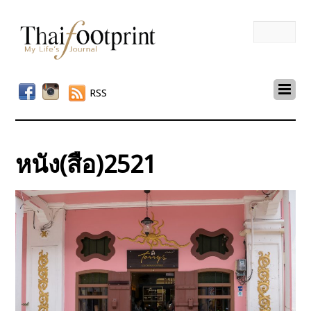
RSS
หนัง(สือ)2521