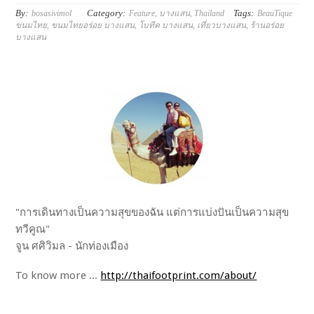
By:
Category:
Tags:
bosasivimol
Feature
,
บางแสน
,
Thailand
BeauTique
ขนมไทย
,
ขนมไทยอร่อย บางแสน
,
โบทีค บางแสน
,
เที่ยวบางแสน
,
ร้านอร่อย
บางแสน
"การเดินทางเป็นความสุขของฉัน แต่การแบ่งปันเป็นความสุข
ทวีคูณ"
จูน ศศิวิมล - นักท่องเมือง
To know more ...
http://thaifootprint.com/about/