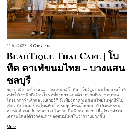
29
Jul
2022
0 Comments
BeauTique Thai Cafe | โบ
ทีค คาเฟ่ขนมไทย – บางแสน
ชลบุรี
อยุธยามีบ้านข้าวหนม บางแสนก็มีโบทีค . โชว์รูมขนมไทยของโบที
คทำให้เรานึกถึงร้านโปรดที่อยุธยา และด้วยความที่เราชอบขนม
ไทยมากกว่าเค้กและเบเกอร์รี่ จึงเพียรหาคาเฟ่ขนมไทยในทุกที่ที่ไป
เที่ยว ยิ่งถ้าเจอร้านไหนที่กล้าประยุกต์ขนมไทยเข้ากับวัฒนธรรม
คาเฟ่แล้วหล่ะก็ เราจะชอบใจมากเป็นพิเศษ เพราะเชื่อว่าจะทำให้
เด็กรุ่นใหม่ได้รู้จักคุณค่าของขนมไทยในวงกว้างมากขึ้น
More