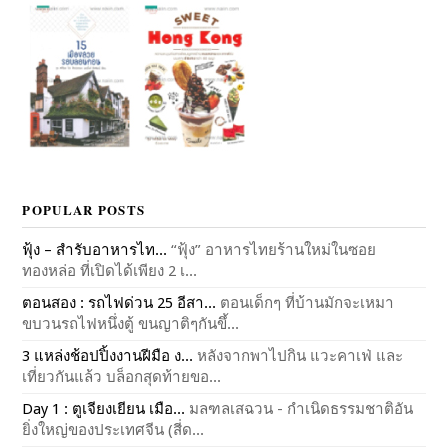
POPULAR POSTS
ฟุ้ง – สำรับอาหารไท...
“ฟุ้ง” อาหารไทยร้านใหม่ในซอย
ทองหล่อ ที่เปิดได้เพียง 2 เ...
ตอนสอง : รถไฟด่วน 25 อีสา...
ตอนเด็กๆ ที่บ้านมักจะเหมา
ขบวนรถไฟหนึ่งตู้ ขนญาติๆกันขึ้...
3 แหล่งช้อปปิ้งงานฝีมือ ง...
หลังจากพาไปกิน แวะคาเฟ่ และ
เที่ยวกันแล้ว บล็อกสุดท้ายขอ...
Day 1 : ตูเจียงเยียน เมือ...
มลฑลเสฉวน - กำเนิดธรรมชาติอัน
ยิ่งใหญ่ของประเทศจีน (สี่ด...