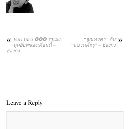
«
»
Bari Uma ✪✪✪ ราเมง
“ลูกเทวดา” กับ
สุดฮ๊อตของเดือนนี้ –
“แบรนด์หรู” – ฮ่องกง
ฮ่องกง
Leave a Reply