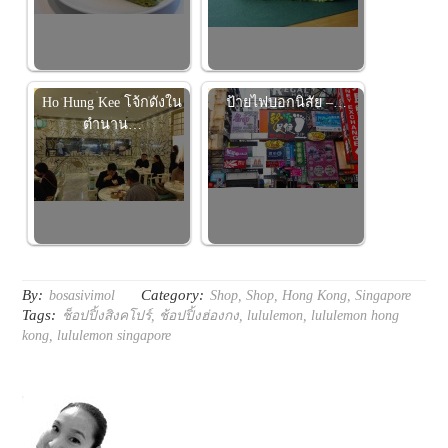
Ho Hung Kee โจ้กดังใน
ป้ายไฟบอกนิสัย –…
ตำนาน…
By:
Category:
bosasivimol
Shop
,
Shop
,
Hong Kong
,
Singapore
Tags:
ช็อปปิ้งสิงคโปร์
,
ช้อปปิ้งฮ่องกง
,
lululemon
,
lululemon hong
kong
,
lululemon singapore