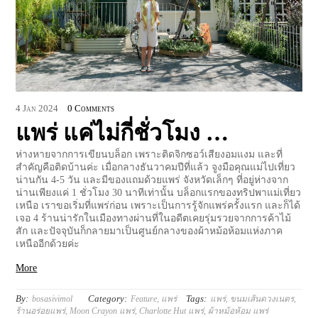
4
Jan
2024
0 Comments
แพร่ แค่ไม่กี่ชั่วโมง …
ห่างหายจากการเขียนบล็อก เพราะติดจิกซอว์เสียงอมแงม และที่
สำคัญคือติดบ้านค่ะ เมื่อกลางธันวาคมปีที่แล้ว จูงมือคุณแม่ไปเที่ยว
น่านกัน 4-5 วัน และมีของแถมด้วยแพร่ จังหวัดเล็กๆ ที่อยู่ห่างจาก
น่านเพียงแค่ 1 ชั่วโมง 30 นาทีเท่านั้น บล็อกแรกของทริปพาแม่เที่ยว
เหนือ เราขอเริ่มที่แพร่ก่อน เพราะเป็นการรู้จักแพร่ครั้งแรก และก็ได้
เจอ 4 ร้านน่ารักในเมืองทางผ่านที่ในอดีตเคยรุ่มรวยจากการค้าไม้
สัก และปัจจุบันก็กลายมาเป็นศูนย์กลางของผ้าหม้อห้อมแห่งภาค
เหนืออีกด้วยค่ะ
More
By:
Category:
Tags:
bosasivimol
Feature
,
แพร่
แพร่
,
ขนมเส้นดวงเนตร
,
ร้านอร่อยแพร่
,
Moon Crayon แพร่
,
Charlotte Hut แพร่
,
ผ้าหม้อห้อม แพร่