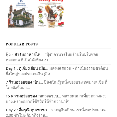
POPULAR POSTS
ฟุ้ง – สำรับอาหารไท...
“ฟุ้ง” อาหารไทยร้านใหม่ในซอย
ทองหล่อ ที่เปิดได้เพียง 2 เ...
Day 1 : ตูเจียงเยียน เมือ...
มลฑลเสฉวน - กำเนิดธรรมชาติอัน
ยิ่งใหญ่ของประเทศจีน (สี่ด...
7 ร้านอร่อยของ “ปีน...
ปีนังเป็นรัฐหนึ่งของประเทศมาเลเซีย ที่
โด่งดังขึ้นมา...
15 ความอร่อยของ “หลวงพระบ...
หลายคนมาเที่ยวหลวงพระ
บางเพราะอยากใช้ชีวิตให้ช้ากว่านาฬิ...
Day 2 : สี่ดรุณี หุบเขาซว...
จากตูจินเยี่ยน เรานั่งรถประมาณ
2.30 ชั่วโมง ก็มาถึงร้าน...