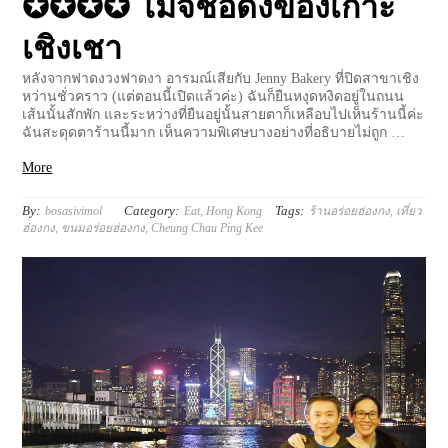
✪✪✪✪ โมจิชื่อดังของเกาะ
เชิงเชา
หลังจากฟาดงวงฟาดงา อารมณ์เสียกับ Jenny Bakery ที่ปิดสาขาเชิง
หว่านชั่วคราว (แต่ตอนนี้เปิดแล้วค่ะ) ฉันก็ยืนหงุดหงิดอยู่ในถนน
เส้นนั้นสักพัก และระหว่างที่ยืนอยู่นั้นสายตาก็เหลือบไปเห็นร้านนี้ค่ะ
ฉันสะดุดตาร้านนี้มาก เห็นความพิเศษบางอย่างที่อธิบายไม่ถูก …
More
By:
Category:
Tags:
bosasivimol
Eat
,
Hong Kong
ร้านอร่อยฮ่องกง
,
เที่ยว
ฮ่องกง
,
ขนมอร่อยฮ่องกง
,
Cheung Chau Ping Kee