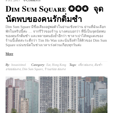
9
Jul
2017
0 Comments
Dim Sum Square ✪✪✪ จุด
นัดพบของคนรักติ่มซำ
Dim Sum Square มีชื่อเสียงอยู่พอตัวในย่านเชิงหว่าน ย่านที่ฉันเลือก
พักในทริปนี้ค่ะ … จากรีวิวของร้าน บางคนบอกว่า ที่นี่เป็นจุดนัดพบ
ของคนรักติ่มซำ และหลายคนยังย้ำอีกว่า ซาลาเปาไส้หมูแดงของ
ร้านนี้เด็ดสะระตี่กว่า Tim Ho Wan และนั่นจึงทำให้คิวของ Dim Sum
Square แน่นขนัดในช่วงเวลาเร่งด่วนเกือบทุกวันค่ะ
More
By:
Category:
Tags:
bosasivimol
Eat
,
Hong Kong
เที่ยวฮ่องกง
,
ติมซ่ำ
อร่อยฮ่องกง
,
Dim Sum Square
,
ร้านอร่อย ฮ่องกง