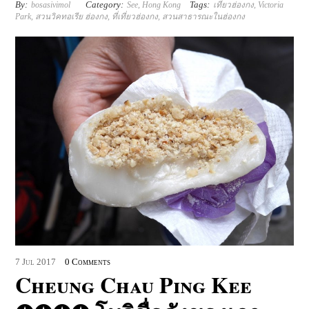
By:
Category:
Tags:
bosasivimol
See
,
Hong Kong
เที่ยวฮ่องกง
,
Victoria
Park
,
สวนวิคทอเรีย ฮ่องกง
,
ที่เที่ยวฮ่องกง
,
สวนสาธารณะในฮ่องกง
7
Jul
2017
0 Comments
Cheung Chau Ping Kee