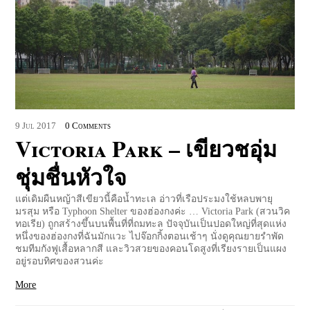
9
Jul
2017
0 Comments
Victoria Park – เขียวชอุ่ม
ชุ่มชื่นหัวใจ
แต่เดิมผืนหญ้าสีเขียวนี้คือน้ำทะเล อ่าวที่เรือประมงใช้หลบพายุ
มรสุม หรือ Typhoon Shelter ของฮ่องกงค่ะ … Victoria Park (สวนวิค
ทอเรีย) ถูกสร้างขึ้นบนพื้นที่ที่ถมทะล ปัจจุบันเป็นปอดใหญ่ที่สุดแห่ง
หนึ่งของฮ่องกงที่ฉันมักแวะ ไปจ๊อกกิ้งตอนเช้าๆ นั่งดูคุณยายรำพัด
ชมทีมกังฟูเสื้อหลากสี และวิวสวยของคอนโดสูงที่เรียงรายเป็นแผง
อยู่รอบทิศของสวนค่ะ
More