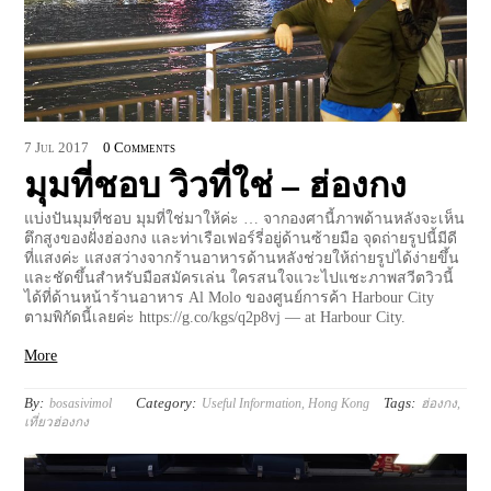
7
Jul
2017
0 Comments
มุมที่ชอบ วิวที่ใช่ – ฮ่องกง
แบ่งปันมุมที่ชอบ มุมที่ใช่มาให้ค่ะ … จากองศานี้ภาพด้านหลังจะเห็น
ตึกสูงของฝั่งฮ่องกง และท่าเรือเฟอร์รี่อยู่ด้านซ้ายมือ จุดถ่ายรูปนี้มีดี
ที่แสงค่ะ แสงสว่างจากร้านอาหารด้านหลังช่วยให้ถ่ายรูปได้ง่ายขึ้น
และชัดขึ้นสำหรับมือสมัครเล่น ใครสนใจแวะไปแชะภาพสวีตวิวนี้
ได้ที่ด้านหน้าร้านอาหาร Al Molo ของศูนย์การค้า Harbour City
ตามพิกัดนี้เลยค่ะ https://g.co/kgs/q2p8vj — at Harbour City.
More
By:
Category:
Tags:
bosasivimol
Useful Information
,
Hong Kong
ฮ่องกง
,
เที่ยวฮ่องกง