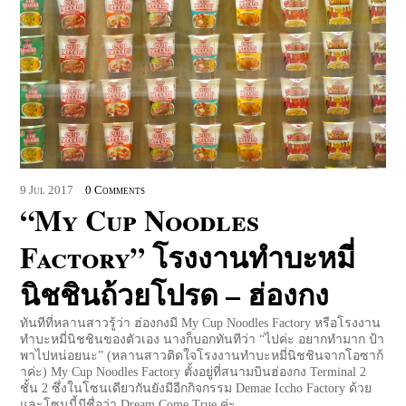
9
Jul
2017
0 Comments
“My Cup Noodles
Factory” โรงงานทำบะหมี่
นิชชินถ้วยโปรด – ฮ่องกง
ทันทีที่หลานสาวรู้ว่า ฮ่องกงมี My Cup Noodles Factory หรือโรงงาน
ทำบะหมี่นิชชินของตัวเอง นางก็บอกทันทีว่า “ไปค่ะ อยากทำมาก ป้า
พาไปหน่อยนะ” (หลานสาวติดใจโรงงานทำบะหมี่นิชชินจากโอซาก้
าค่ะ) My Cup Noodles Factory ตั้งอยู่ที่สนามบินฮ่องกง Terminal 2
ชั้น 2 ซึ่งในโซนเดียวกันยังมีอีกกิจกรรม Demae Iccho Factory ด้วย
และโซนนี้มีชื่อว่า Dream Come True ค่ะ