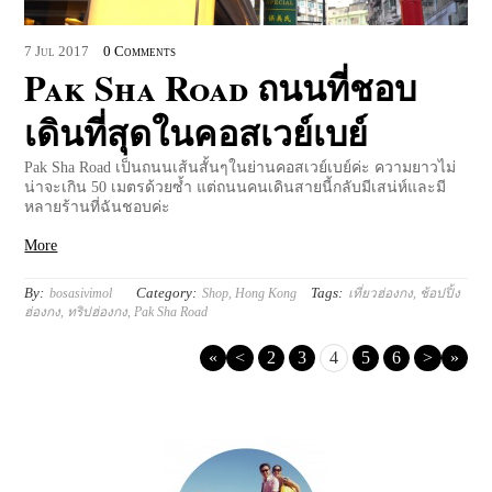
7
Jul
2017
0 Comments
Pak Sha Road ถนนที่ชอบ
เดินที่สุดในคอสเวย์เบย์
Pak Sha Road เป็นถนนเส้นสั้นๆในย่านคอสเวย์เบย์ค่ะ ความยาวไม่
น่าจะเกิน 50 เมตรด้วยซ้ำ แต่ถนนคนเดินสายนี้กลับมีเสน่ห์และมี
หลายร้านที่ฉันชอบค่ะ
More
By:
Category:
Tags:
bosasivimol
Shop
,
Hong Kong
เที่ยวฮ่องกง
,
ช้อปปิ้ง
ฮ่องกง
,
ทริปฮ่องกง
,
Pak Sha Road
«
<
2
3
4
5
6
>
»