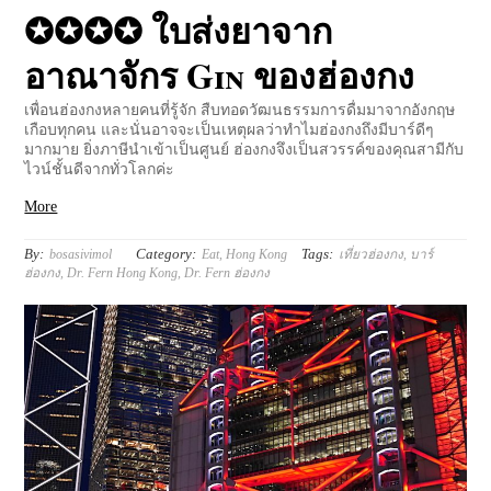
✪✪✪✪ ใบส่งยาจาก
อาณาจักร Gin ของฮ่องกง
เพื่อนฮ่องกงหลายคนที่รู้จัก สืบทอดวัฒนธรรมการดื่มมาจากอังกฤษ
เกือบทุกคน และนั่นอาจจะเป็นเหตุผลว่าทำไมฮ่องกงถึงมีบาร์ดีๆ
มากมาย ยิ่งภาษีนำเข้าเป็นศูนย์ ฮ่องกงจึงเป็นสวรรค์ของคุณสามีกับ
ไวน์ชั้นดีจากทั่วโลกค่ะ
More
By:
Category:
Tags:
bosasivimol
Eat
,
Hong Kong
เที่ยวฮ่องกง
,
บาร์
ฮ่องกง
,
Dr. Fern Hong Kong
,
Dr. Fern ฮ่องกง