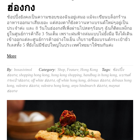
ฮ่องกง
ช้อปปิ้งยังคงเป็นความชอบของฉันอยู่เสมอ แม้จะเขียนบล็อกร้าน
อาหารออกมาเสียเยอะ แต่สองตาก็ยังควานหาแบรนด์ใหม่ๆอยู่เป็น
ประจำค่ะ และ 8 วันในฮ่องกงที่เพิ่งผ่านไปสดๆร้อนๆ ฉันก็ติดแหง็กอ
ยู่ในศูนย์การค้าถึง 3 วันเต็ม เพราะฝนฟ้าถล่มแบบไม่ยั้งมือ จึงได้เดิน
เข้าออกแต่ละศูนย์การค้าอย่างใจเย็น เก็บรายชื่อแบรนด์กระเป๋ายั่ว
กิเลสทั้ง 5 ที่ยังไม่มีช้อปใหญ่ในประเทศไทยมาให้ชมกันค่ะ
More
By:
Category:
Tags:
bosasivimol
Shop
,
Feature
,
Hong Kong
ช้อปปิ้ง
ฮ่องกง
,
shopping hong kong
,
hong kong shopping
,
handbag in hong kong
,
แบรนด์
กระเป๋าฮ่องกง
,
off white ฮ่องกง
,
off white hong kong
,
delvaux ฮ่องกง
,
delvaux hong
kong
,
valextra ฮ่องกง
,
valextra hong kong
,
anya hindmarch ฮ่องกง
,
maynat
ฮ่องกง