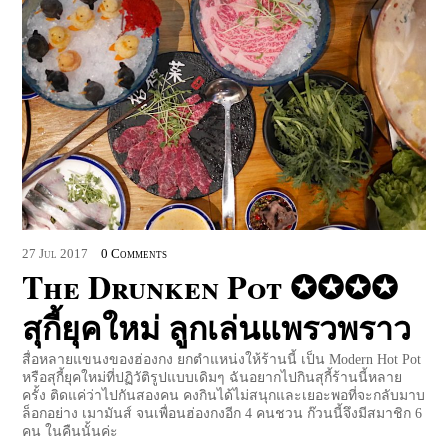
27
Jul
2017
0 Comments
The Drunken Pot ✪✪✪✪
สุกี้ยุคใหม่ ลูกเล่นแพรวพราว
สื่อหลายแขนงของฮ่องกง ยกตำแหน่งให้ร้านนี้ เป็น Modern Hot Pot
หรือสุกี้ยุคใหม่ที่ปฏิวัติรูปแบบเดิมๆ ฉันอยากไปกินสุกี้ร้านนี้หลาย
ครั้ง ติดแค่ว่าไปกันสองคน คงกินได้ไม่สนุกและเยอะพอที่จะกลับมาบ
ล็อกอย่าง เมามันส์ จนเพื่อนฮ่องกงอีก 4 คนชวน ก๊วนนี้จึงมีสมาชิก 6
คน ในคืนนั้นค่ะ