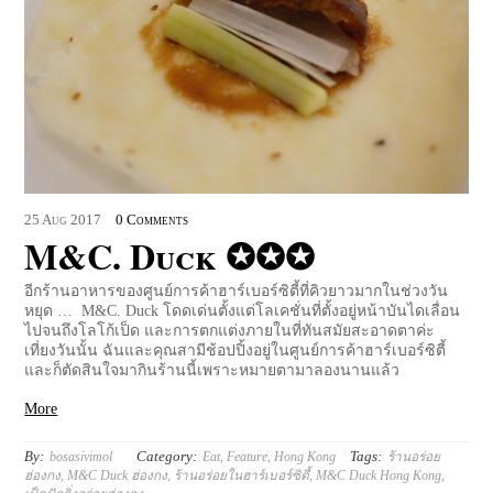
25
Aug
2017
0 Comments
M&C. Duck ✪✪✪
อีกร้านอาหารของศูนย์การค้าฮาร์เบอร์ซิตี้ที่คิวยาวมากในช่วงวัน
หยุด … M&C. Duck โดดเด่นตั้งแต่โลเคชั่นที่ตั้งอยู่หน้าบันไดเลื่อน
ไปจนถึงโลโก้เป็ด และการตกแต่งภายในที่ทันสมัยสะอาดตาค่ะ
เที่ยงวันนั้น ฉันและคุณสามีช้อปปิ้งอยู่ในศูนย์การค้าฮาร์เบอร์ซิตี้
และก็ตัดสินใจมากินร้านนี้เพราะหมายตามาลองนานแล้ว
More
By:
Category:
Tags:
bosasivimol
Eat
,
Feature
,
Hong Kong
ร้านอร่อย
ฮ่องกง
,
M&C Duck ฮ่องกง
,
ร้านอร่อยในฮาร์เบอร์ซิตี้
,
M&C Duck Hong Kong
,