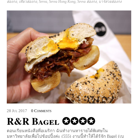
ฮ่องกง
,
เที่ยวฮ่องกง
,
Sevva
,
Sevva Hong Kong
,
Sevva ฮ่องกง
,
บาร์สวยฮ่องกง
28
Jul
2017
0 Comments
R&R Bagel ✪✪✪✪
ตอนเรียนหนังสือที่อเมริกา ฉันทำงานหารายได้พิเศษใน
มหาวิทยาลัยเพื่อไปช้อปปิ้งค่ะ (555) งานนี้ทำให้ได้รู้จัก Bagel (เบ