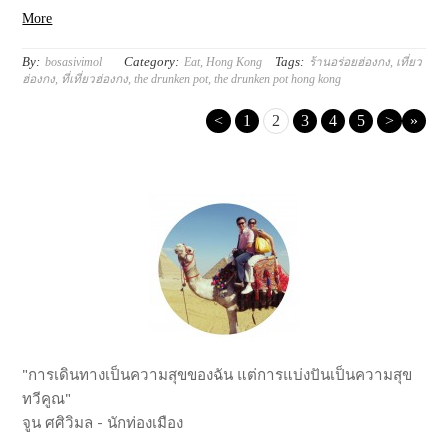
More
By:
Category:
Tags:
bosasivimol
Eat
,
Hong Kong
ร้านอร่อยฮ่องกง
,
เที่ยว
ฮ่องกง
,
ที่เที่ยวฮ่องกง
,
the drunken pot
,
the drunken pot hong kong
<
1
2
3
4
5
>
»
"การเดินทางเป็นความสุขของฉัน แต่การแบ่งปันเป็นความสุข
ทวีคูณ"
จูน ศศิวิมล - นักท่องเมือง