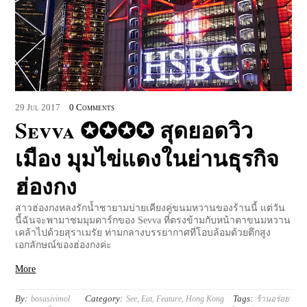
29
Jul
2017
0 Comments
Sevva ✪✪✪✪ สุดยอดวิว
เมือง มุมไข่แดงในย่านธุรกิจ
ฮ่องกง
สาวฮ่องกงหลงรักน้ำชายามบ่ายเคียงคู่ขนมหวานของร้านนี้ แต่วัน
นี้ฉันจะพามาชมมุมดาร์กของ Sevva ที่ตรงข้ามกับหน้าตาขนมหวาน
เคล้าไปด้วยสุราเมรัย ท่ามกลางบรรยากาศที่โอบล้อมด้วยตึกสูง
เอกลักษณ์ของฮ่องกงค่ะ
More
By:
Category:
Tags:
bosasivimol
See
,
Eat
,
Feature
,
Hong Kong
ร้านอร่อย