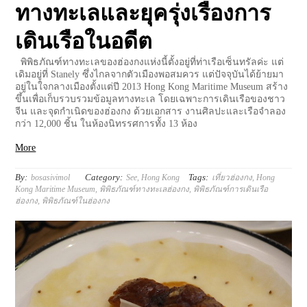
ทางทะเลและยุครุ่งเรืองการ
เดินเรือในอดีต
พิพิธภัณฑ์ทางทะเลของฮ่องกงแห่งนี้ตั้งอยู่ที่ท่าเรือเซ็นทรัลค่ะ แต่
เดิมอยู่ที่ Stanely ซึ่งไกลจากตัวเมืองพอสมควร แต่ปัจจุบันได้ย้ายมา
อยู่ในใจกลางเมืองตั้งแต่ปี 2013 Hong Kong Maritime Museum สร้าง
ขึ้นเพื่อเก็บรวบรวมข้อมูลทางทะเล โดยเฉพาะการเดินเรือของชาว
จีน และจุดกำเนิดของฮ่องกง ด้วยเอกสาร งานศิลปะและเรือจำลอง
กว่า 12,000 ชิ้น ในห้องนิทรรศการทั้ง 13 ห้อง
More
By:
Category:
Tags:
bosasivimol
See
,
Hong Kong
เที่ยวฮ่องกง
,
Hong
Kong Maritime Museum
,
พิพิธภัณฑ์ทางทะเลฮ่องกง
,
พิพิธภัณฑ์การเดินเรือ
ฮ่องกง
,
พิพิธภัณฑ์ในฮ่องกง