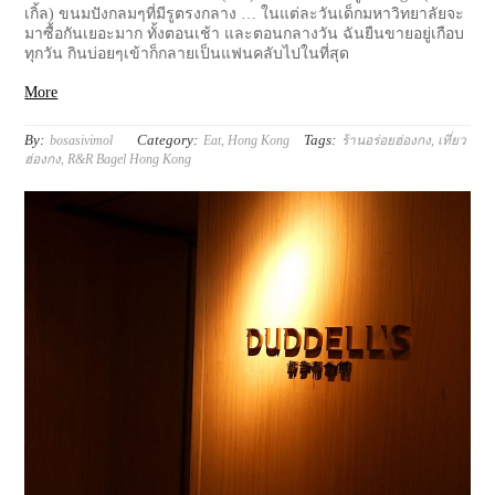
เกิ้ล) ขนมปังกลมๆที่มีรูตรงกลาง … ในแต่ละวันเด็กมหาวิทยาลัยจะ
มาซื้อกันเยอะมาก ทั้งตอนเช้า และตอนกลางวัน ฉันยืนขายอยู่เกือบ
ทุกวัน กินบ่อยๆเข้าก็กลายเป็นแฟนคลับไปในที่สุด
More
By:
Category:
Tags:
bosasivimol
Eat
,
Hong Kong
ร้านอร่อยฮ่องกง
,
เที่ยว
ฮ่องกง
,
R&R Bagel Hong Kong