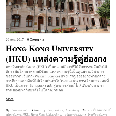
26
Aug
2017
0 Comments
Hong Kong University
(HKU) แหล่งความรู้คู่ฮ่องกง
มหาวิทยาลัยฮ่องกง (HKU) เป็นสถานศึกษาที่ได้รับการจัดอันดับให้
ติดระดับโลกมาหลายปีซ้อน แหล่งความรู้นี้เป็นศูนย์รวมวิชาการ
ของชาวตะวันตก (Western Science) แห่งแรกของฮ่องกงท่ามกลาง
การศึกษาแบบจีนที่ใช้เรียนกันทั่วไปในขณะนั้น การเรียนการสอนที่
HKU เป็นภาษาอังกฤษและหลักสูตรการสอนก็ใกล้เคียงกับมาตรา
ฐานของมหาวิทยาลัยในโลกตะวันตก
More
By:
Category:
Tags:
bosasivimol
See
,
Feature
,
Hong Kong
เที่ยวฮ่องกง
,
ที่
เที่ยวฮ่องกง
,
HKU
,
Hong Kong University
,
มหาวิทยาลัยฮ่องกง
,
โรงเรียนฮ่องกง