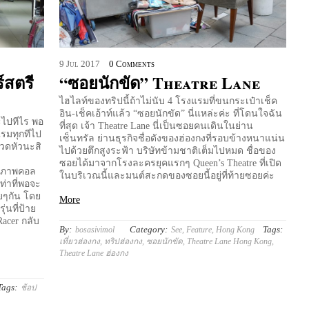
9
Jul
2017
0 Comments
์สตรี
“ซอยนักขัด” Theatre Lane
ไฮไลท์ของทริปนี้ถ้าไม่นับ 4 โรงแรมที่ขนกระเป๋าเช็ค
อิน-เช็คเอ้าท์แล้ว “ซอยนักขัด” นี่แหล่ะค่ะ ที่โดนใจฉัน
จะไปทีไร พอ
ที่สุด เจ้า Theatre Lane นี่เป็นซอยคนเดินในย่าน
แรมทุกทีไป
เซ็นทรัล ย่านธุรกิจชื่อดังของฮ่องกงที่รอบข้างหนาแน่น
าปวดหัวนะสิ
ไปด้วยตึกสูงระฟ้า บริษัทข้ามชาติเต็มไปหมด ชื่อของ
ซอยได้มาจากโรงละครยุคแรกๆ Queen’s Theatre ที่เปิด
็บภาพคอล
ในบริเวณนี้และมนต์สะกดของซอยนี้อยู่ที่ท้ายซอยค่ะ
ท่าที่พอจะ
ายๆกัน โดย
More
่นที่ป้าย
Racer กลับ
By:
Category:
Tags:
bosasivimol
See
,
Feature
,
Hong Kong
เที่ยวฮ่องกง
,
ทริปฮ่องกง
,
ซอยนักขัด
,
Theatre Lane Hong Kong
,
Theatre Lane ฮ่องกง
Tags:
ช้อป