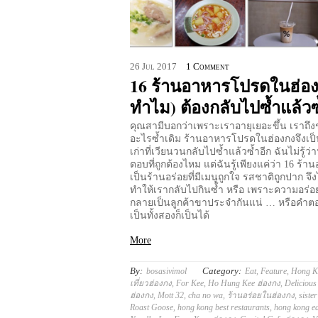
26
Jul
2017
1 Comment
16 ร้านอาหารโปรดในฮ่องก
ทำไม) ต้องกลับไปซ้ำแล้วซ
คุณสามีบอกว่าเพราะเราอายุเยอะขึ้น เราถึ
อะไรซ้ำเดิม ร้านอาหารโปรดในฮ่องกงจึงเป็
เก่าที่เวียนวนกลับไปซ้ำแล้วซ้ำอีก ฉันไม่รู้ว่
ตอบที่ถูกต้องไหม แต่ฉันรู้เพียงแค่ว่า 16 ร้าน
เป็นร้านอร่อยที่มีเมนูถูกใจ รสชาติถูกปาก จึงไม
ทำให้เรากลับไปกินซ้ำ หรือ เพราะความอร่อ
กลายเป็นลูกค้าขาประจำกันแน่ … หรือคำ
เป็นทั้งสองก็เป็นได้
More
By:
Category:
bosasivimol
Eat
,
Feature
,
Hong K
เที่ยวฮ่องกง
,
For Kee
,
Ho Hung Kee ฮ่องกง
,
Delicious
ฮ่องกง
,
Mott 32
,
cha no wa
,
ร้านอร่อยในฮ่องกง
,
siste
Roast Goose
,
hong kong best restaurants
,
hong kong ea