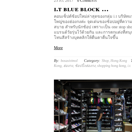
25
Jul
2017
0 Comments
i.t blue block …
คอนเซ็ปต์ช้อปใหม่ล่าสุดของกลุ่ม i.t บริษัทแฟ
ใหญ่ของฮ่องกงค่ะ จุดเด่นของช้อปอยู่ที่คว
สบาย สำหรับนักช้อป เพราะเป็น one stop sh
แบรนด์วัยรุ่นไว้ด้วยกัน และการตกแต่งที่สน
โทนสีสร้างบุคคลิกให้ตื่นตาตื่นใจขึ้น
More
By:
Category:
bosasivimol
Shop
,
Hong Kong
Kong
,
ฮ่องกง
,
ช้อปปิ้งฮ่องกง
,
shopping hong kong
,
i.t