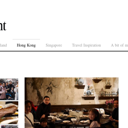
land
Hong Kong
Singapore
Travel Inspiration
A bit of m