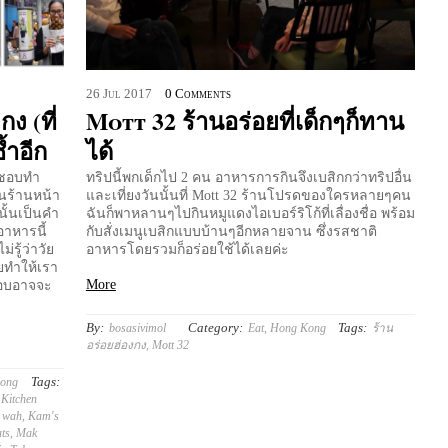
26
Jul
2017
0 Comments
ง (ที่
Mott 32 ร้านอร่อยที่เด็กๆก็ทาน
้ำอีก
ได้
งชอบทำ
ทริปนี้พกเด็กไป 2 คน อาหารการกินจึงเบสิกกว่าทริปอื่น
นร้านหน้า
และเที่ยงวันนั้นที่ Mott 32 ร้านโปรดของใครหลายๆคน
านั้นเป็นคำ
ฉันก็พาหลานๆไปกินหมูแดงไอเบอร์ริโก้ที่เลื่องชื่อ พร้อม
อาหารนี้
กับสั่งเมนูเบสิกแบบบ้านๆอีกหลายจาน ซึ่งรสชาติ
่รู้ว่าวัย
อาหารโดยรวมก็อร่อยใช้ได้เลยค่ะ
ยทำให้เรา
More
ตอบอาจจะ
By:
Category:
Tags:
bosasivimol
Eat
,
Hong Kong
ร้าน
อร่อยฮ่องกง
,
Mott 32
Tags:
ong
 Kitchen
r wah
,
Kam's
ts
,
Mak