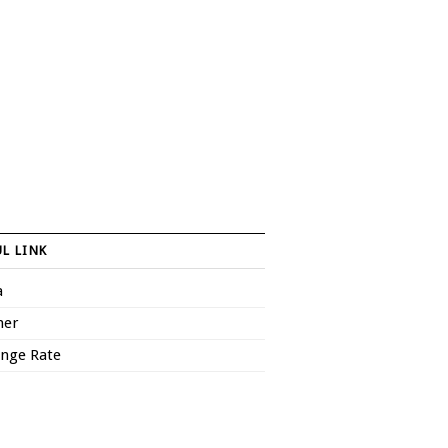
L LINK
a
her
nge Rate