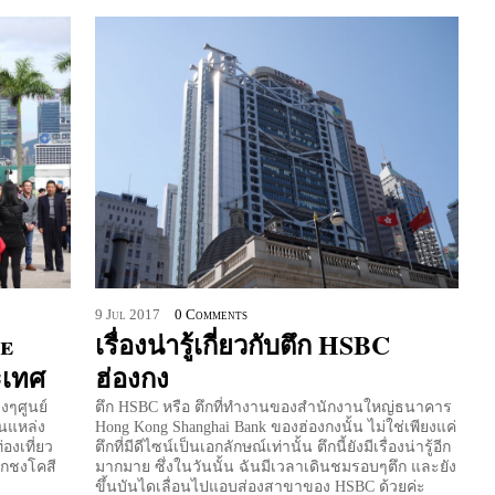
9
Jul
2017
0 Comments
e
เรื่องน่ารู้เกี่ยวกับตึก HSBC
ะเทศ
ฮ่องกง
งๆศูนย์
ตึก HSBC หรือ ตึกที่ทำงานของสำนักงานใหญ่ธนาคาร
ในแหล่ง
Hong Kong Shanghai Bank ของฮ่องกงนั้น ไม่ใช่เพียงแค่
องเที่ยว
ตึกที่มีดีไซน์เป็นเอกลักษณ์เท่านั้น ตึกนี้ยังมีเรื่องน่ารู้อีก
อกชงโคสี
มากมาย ซึ่งในวันนั้น ฉันมีเวลาเดินชมรอบๆตึก และยัง
ขึ้นบันไดเลื่อนไปแอบส่องสาขาของ HSBC ด้วยค่ะ