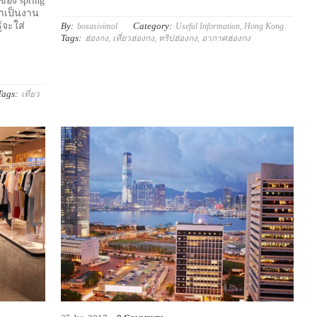
นของ spring
้าเป็นงาน
By:
Category:
้จะใส่
bosasivimol
Useful Information
,
Hong Kong
Tags:
ฮ่องกง
,
เที่ยวฮ่องกง
,
ทริปฮ่องกง
,
อากาศฮ่องกง
Tags:
เที่ยว