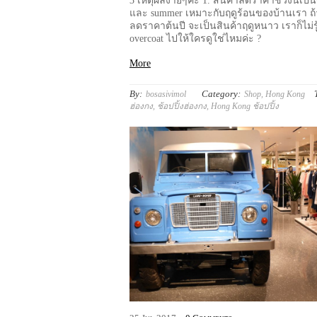
3 เหตุผลง่ายๆค่ะ 1. สินค้าลดราคาช่วงนี้เป็
และ summer เหมาะกับฤดูร้อนของบ้านเรา ถ
ลดราคาต้นปี จะเป็นสินค้าฤดูหนาว เราก็ไม่รู
overcoat ไปให้ใครดูใช่ไหมค่ะ ?
More
By:
Category:
bosasivimol
Shop
,
Hong Kong
ฮ่องกง
,
ช้อปปิ้งฮ่องกง
,
Hong Kong ช้อปปิ้ง