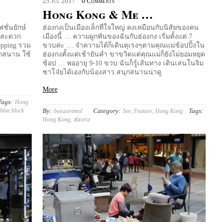
25
Jul
2017
0 Comments
Hong Kong & Me …
ชั่นยักษ์
ฮ่องกงเป็นเมืองเล็กที่ใจใหญ่ คงเหมือนกับนิสัยของคน
ามสะดวก
เมืองนี้ … ความผูกพันของฉันกับฮ่องกง เริ่มตั้งแต่ 7
opping รวม
ขวบค่ะ … จำความได้ก็เดินตุเรงๆตามคุณแม่ช้อปปิ้งใน
ุกสนาน ใช้
ฮ่องกงตั้งแต่เช้ายันค่ำ ขาขวิดแต่คุณแม่ก็ยังไม่ยอมหยุด
ช้อป … พออายุ 9-10 ขวบ ฉันก็รู้เส้นทาง เดินเล่นในจิม
ซาโจ๋ยได้เองกับน้องสาว สนุกสนานน่าดู
More
Tags:
Hong
. blue block
By:
Category:
Tags:
bosasivimol
See
,
Feature
,
Hong Kong
Hong Kong
,
ฮ่องกง