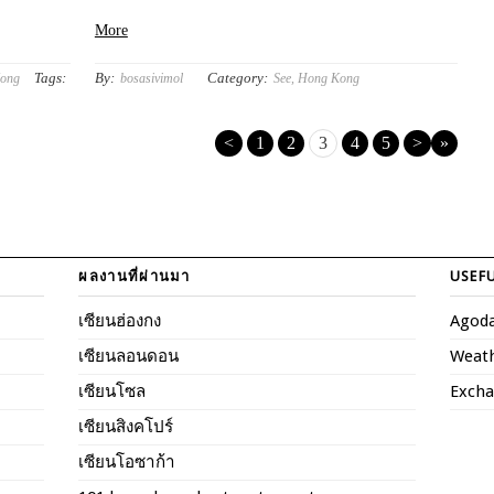
More
Tags:
By:
Category:
ong
bosasivimol
See
,
Hong Kong
<
1
2
3
4
5
>
»
ผลงานที่ผ่านมา
USEFU
เซียนฮ่องกง
Agod
เซียนลอนดอน
Weat
เซียนโซล
Excha
เซียนสิงคโปร์
เซียนโอซาก้า