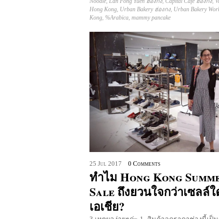
Noodle
,
Lan Fong Yuen ฮ่องกง
,
Capital Cafe ฮ่องกง
,
V
Hong Kong
,
Urban Bakery ฮ่องกง
,
Urban Bakery Wor
Kong
,
%Arabica
,
mammy pancake
25
Jul
2017
0 Comments
ทำไม Hong Kong Summ
Sale ถึงยวนใจกว่าเซลล์
เอเชีย?