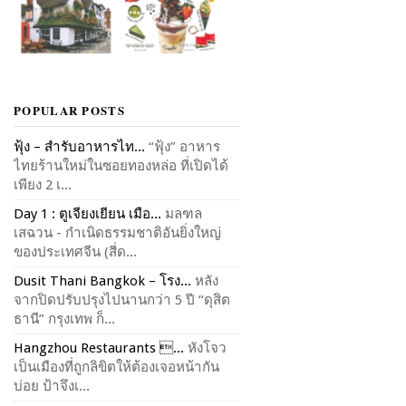
POPULAR POSTS
ฟุ้ง – สำรับอาหารไท...
“ฟุ้ง” อาหาร
ไทยร้านใหม่ในซอยทองหล่อ ที่เปิดได้
เพียง 2 เ...
Day 1 : ตูเจียงเยียน เมือ...
มลฑล
เสฉวน - กำเนิดธรรมชาติอันยิ่งใหญ่
ของประเทศจีน (สี่ด...
Dusit Thani Bangkok – โรง...
หลัง
จากปิดปรับปรุงไปนานกว่า 5 ปี “ดุสิต
ธานี” กรุงเทพ ก็...
Hangzhou Restaurants ...
หังโจว
เป็นเมืองที่ถูกลิขิตให้ต้องเจอหน้ากัน
บ่อย ป้าจึงเ...