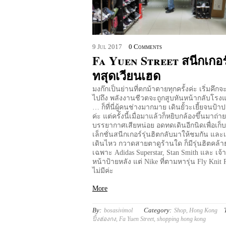
9
Jul
2017
0 Comments
Fa Yuen Street สนีกเกอร
ทสุดเวียนเฮด
มงก๊กเป็นย่านที่ตกม้าตายทุกครั้งค่ะ เริ่มคึก
ไปถึง พลังงานชีวตจะถูกสูบหันหน้ากลับโรง
… ก็ที่นี่ผู้คนช่างมากมาย เดินยั้วะเยี้ยจนป้
ค่ะ แต่ครั้งนี้เมื่อมาแล้วก็หยิบกล้องขึ้นมาถ่าย
บรรยากาศเสียหน่อย อดทดเดินอีกนิดเพื่อเก
เล็กชั่นสนีกเกอร์รุ่นฮิตกลับมาให้ชมกัน และเ
เดินไหว กวาดสายตาดูร้านใด ก็มีรุ่นฮิตคล้
เฉพาะ Adidas Superstar, Stan Smith และ เจ้ารุ
หน้าป้ายหลัง แต่ Nike ที่ตามหารุ่น Fly Knit 
ไม่มีค่ะ
More
By:
Category:
bosasivimol
Shop
,
Hong Kong
ปิ้งฮ่องกง
,
Fa Yuen Street
,
shopping hong kong