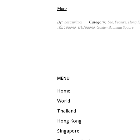
More
By:
Category:
bosasivimol
See
,
Feature
,
Hong K
เที่ยวฮ่องกง
,
ทริปฮ่องกง
,
Golden Bauhinia Square
MENU
Home
World
Thailand
Hong Kong
Singapore