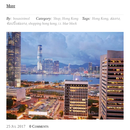
More
By:
Category:
Tags:
bosasivimol
Shop
,
Hong Kong
Hong Kong
,
ฮ่องกง
,
ช้อปปิ้งฮ่องกง
,
shopping hong kong
,
i.t. blue block
25
Jul
2017
0 Comments