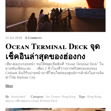
31
Jan
2018
0 Comments
Ocean Terminal Deck จุด
เช็คอินล่าสุดของฮ่องกง
เที่ยวฮ่องกงรอบหน้า ขอให้หยุดเช็คอินที่ “Ocean Terminal Deck” ใน
ยามซันเซ็ตนะคะ … เพียง 2 ชั่วโมงที่ว่างจากทริปพรมแดงของ
Citibank ฉันก็รีบบ่ายหน้ามาที่โซนใหม่ของศูนย์การค้าดังในย่านจิม
ซ่าโจ๋ย Harbour City
More
By:
Category:
Tags:
bosasivimol
See
,
Feature
,
Hong Kong
Hong Kong
,
ฮ่องกง
,
เที่ยวฮ่องกง
,
Ocean Terminal Deck