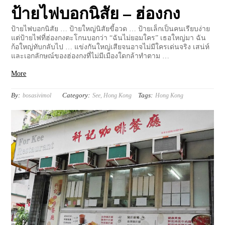
ป้ายไฟบอกนิสัย – ฮ่องกง
ป้ายไฟบอกนิสัย … ป้ายใหญ่นิสัยขี้อวด … ป้ายเล็กเป็นคนเรียบง่าย
แต่ป้ายไฟที่ฮ่องกงตะโกนบอกว่า “ฉันไม่ยอมใคร” เธอใหญ่มา ฉัน
ก้อใหญ่ทับกลับไป … แข่งกันใหญ่เสียจนอาจไม่มีใครเด่นจริง เสน่ห์
และเอกลักษณ์ของฮ่องกงที่ไม่มีเมืองใดกล้าทำตาม …
More
By:
Category:
Tags:
bosasivimol
See
,
Hong Kong
Hong Kong