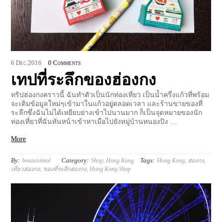
6
Dec
2016
0 Comments
เทปที่ระลึกของฮ่องกง
ทริปฮ่องกงคราวนี้ ฉันทำตัวเป็นนักท่องเที่ยว เป็นน้ำครึ่งแก้วที่พร้อม
จะเติมข้อมูลใหม่ๆเข้ามาในแก้วอยู่ตลอดเวลา และร้านขายของที่
ระลึกซึ่งฉันไม่ได้เหยียบย่างเข้าไปนานมาก ก็เป็นจุดหมายของนัก
ท่องเที่ยวที่ฉันหันหน้าเข้าหาเมื่อไปยังหมู่บ้านหนองปิง …
More
By:
Category:
Tags:
bosasivimol
Shop
,
Hong Kong
Hong Kong
,
ฮ่องกง
,
เที่ยวฮ่องกง
,
ของที่ระลึกฮ่องกง
,
Hong Kong Shop