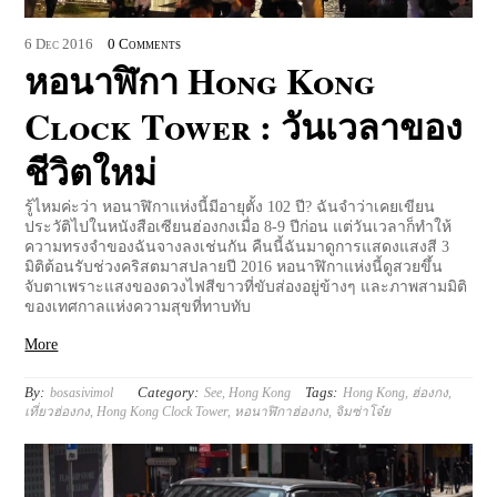
6
Dec
2016
0 Comments
หอนาฬิกา Hong Kong
Clock Tower : วันเวลาของ
ชีวิตใหม่
รู้ไหมค่ะว่า หอนาฬิกาแห่งนี้มีอายุตั้ง 102 ปี? ฉันจำว่าเคยเขียน
ประวัติไปในหนังสือเซียนฮ่องกงเมื่อ 8-9 ปีก่อน แต่วันเวลาก็ทำให้
ความทรงจำของฉันจางลงเช่นกัน คืนนี้ฉันมาดูการแสดงแสงสี 3
มิติต้อนรับช่วงคริสตมาสปลายปี 2016 หอนาฬิกาแห่งนี้ดูสวยขึ้น
จับตาเพราะแสงของดวงไฟสีขาวที่ขับส่องอยู่ข้างๆ และภาพสามมิติ
ของเทศกาลแห่งความสุขที่ทาบทับ
More
By:
Category:
Tags:
bosasivimol
See
,
Hong Kong
Hong Kong
,
ฮ่องกง
,
เที่ยวฮ่องกง
,
Hong Kong Clock Tower
,
หอนาฬิกาฮ่องกง
,
จิมซ่าโจ๋ย