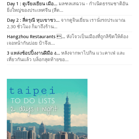
Day 1 : ตูเจียงเยียน เมือ...
มลฑลเสฉวน - กำเนิดธรรมชาติอัน
ยิ่งใหญ่ของประเทศจีน (สี่ด...
Day 2 : สี่ดรุณี หุบเขาซว...
จากตูจินเยี่ยน เรานั่งรถประมาณ
2.30 ชั่วโมง ก็มาถึงร้าน...
Hangzhou Restaurants ...
หังโจวเป็นเมืองที่ถูกลิขิตให้ต้อง
เจอหน้ากันบ่อย ป้าจึงเ...
3 แหล่งช้อปปิ้งงานฝีมือ ง...
หลังจากพาไปกิน แวะคาเฟ่ และ
เที่ยวกันแล้ว บล็อกสุดท้ายขอ...