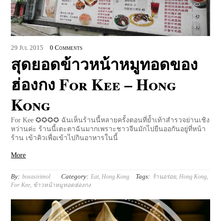
29
Jul
2015
0 Comments
สุดยอดข้าวหน้าหมูทอดของ
ฮ่องกง For Kee – Hong
Kong
For Kee ✪✪✪✪ ฉันเห็นร้านนี้หลายครั้งตอนที่ย้ำเท้าสำรวจย่านเชิง
หว่านค่ะ ร้านนี้เตะตาฉันมากเพราะชาวจีนมักไปยืนออกันอยู่ที่หน้า
ร้าน เข้าคิวเพื่อเข้าไปกินอาหารในนี้
More
By:
Category:
Tags:
bosasivimol
Eat
,
Hong Kong
ร้านอร่อย
,
Hong Kong
,
For Kee
,
ข้าวหน้าหมูทอดฮ่องกง