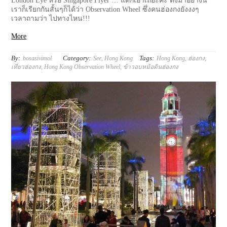
London Eye หรือ Singapore Flyer … แต่ก็เอาเถอะค่ะ ตั้งมาอย่างนี้
เราก็เรียกกันสั้นๆก็ได้ว่า Observation Wheel ซึ่งคนฮ่องกงยังงงๆ
เวลาถามว่า ไปทางไหน!!!
More
By:
Category:
Tags:
bosasivimol
See
,
Hong Kong
Hong Kong
,
ฮ่องกง
,
เที่ยวฮ่องกง
,
Hong Kong Observation Wheel
,
ข้าวอบหม้อดินฮ่องกง