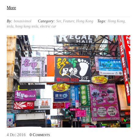
More
By:
Category:
Tags:
bosasivimol
See
,
Feature
,
Hong Kong
Hong Kong
,
tesla
,
hong kong tesla
,
electric car
4
Dec
2016
0 Comments