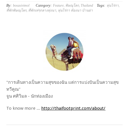
By:
Category:
Tags:
bosasivimol
Feature
,
พิษณุโลก
,
Thailand
หุ่นไร่กา
,
ที่พักพิษณุโลก
,
ที่พักเท่ๆกลางทุ่งนา
,
หุ่นไร่กา ท้องนา บ้านย่า
"การเดินทางเป็นความสุขของฉัน แต่การแบ่งปันเป็นความสุข
ทวีคูณ"
จูน ศศิวิมล - นักท่องเมือง
To know more ...
http://thaifootprint.com/about/