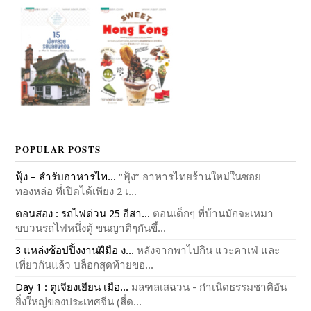
POPULAR POSTS
ฟุ้ง – สำรับอาหารไท...
“ฟุ้ง” อาหารไทยร้านใหม่ในซอย
ทองหล่อ ที่เปิดได้เพียง 2 เ...
ตอนสอง : รถไฟด่วน 25 อีสา...
ตอนเด็กๆ ที่บ้านมักจะเหมา
ขบวนรถไฟหนึ่งตู้ ขนญาติๆกันขึ้...
3 แหล่งช้อปปิ้งงานฝีมือ ง...
หลังจากพาไปกิน แวะคาเฟ่ และ
เที่ยวกันแล้ว บล็อกสุดท้ายขอ...
Day 1 : ตูเจียงเยียน เมือ...
มลฑลเสฉวน - กำเนิดธรรมชาติอัน
ยิ่งใหญ่ของประเทศจีน (สี่ด...