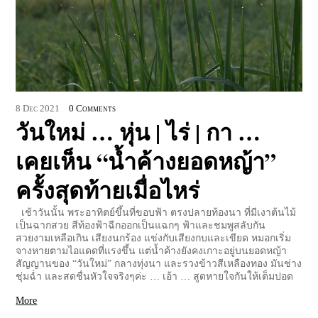
8
Dec
2021
0 Comments
วันใหม่ … หุ่น | ไร่ | กา …
เคยเห็น “น้ำค้างยอดหญ้า”
ครั้งสุดท้ายเมื่อไหร่
เช้าวันนั้น พระอาทิตย์ขึ้นที่ขอบฟ้า ตรงปลายท้องนา ที่มีเงาต้นไม้
เป็นฉากสวย สีท้องฟ้าฉีกออกเป็นแฉกๆ ฟ้าและชมพูสลับกัน
สวยงามเหลือเกิน เสียงนกร้อง แข่งกับเสียงกบและเขียด หมอกเริ่ม
จางหายตามไอแดดที่แรงขึ้น แต่น้ำค้างยังคงเกาะอยู่บนยอดหญ้า
สัญญานของ “วันใหม่” กลางทุ่งนา และรวงข้าวสีเหลืองทอง มันช่าง
ชุ่มฉ่ำ และสดชื่นหัวใจจริงๆค่ะ … เอ้า … สูดหายใจกันให้เต็มปอด
More