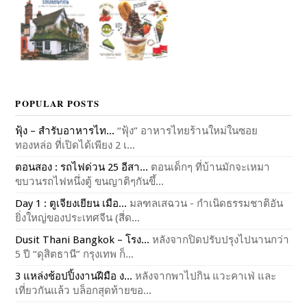
POPULAR POSTS
ฟุ้ง – สำรับอาหารไท...
“ฟุ้ง” อาหารไทยร้านใหม่ในซอย
ทองหล่อ ที่เปิดได้เพียง 2 เ...
ตอนสอง : รถไฟด่วน 25 อีสา...
ตอนเด็กๆ ที่บ้านมักจะเหมา
ขบวนรถไฟหนึ่งตู้ ขนญาติๆกันขึ้...
Day 1 : ตูเจียงเยียน เมือ...
มลฑลเสฉวน - กำเนิดธรรมชาติอัน
ยิ่งใหญ่ของประเทศจีน (สี่ด...
Dusit Thani Bangkok – โรง...
หลังจากปิดปรับปรุงไปนานกว่า
5 ปี “ดุสิตธานี” กรุงเทพ ก็...
3 แหล่งช้อปปิ้งงานฝีมือ ง...
หลังจากพาไปกิน แวะคาเฟ่ และ
เที่ยวกันแล้ว บล็อกสุดท้ายขอ...