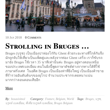
10
Jan
2018
0 Comments
Strolling in Bruges …
Bruges (บรูซ) เป็นเมืองปาท่องโก๋กับ Ghent ด้วยระยะทางที่ใกล้กันจึง
มักถูกจับให้เที่ยวเป็นแพ็คคู่และหลังจากท่อง Ghent เสร็จ เราก็ขับรถ
มายัง Bruges ใช้เวลา 35 นาทีเท่านั้นค่ะ Bruges อยู่ทางตอนเหนือ
ของประเทศเบลเยี่ยม คนในฝั่งนี้พูดภาษาดัชต์ต่างจากทางใต้ที่ใช้
ภาษาฝรั่งเศส ในอดีต Bruges เป็นเมืองท่าที่ยิ่งใหญ่ เป็นเมืองค้าขาย
ที่ร่ำรวยอันดับต้นๆของยุโรป จำนวนประชากรเคยหนาแน่น
มากกว่าลอนดอนเสียอีก
More
By:
Category:
Tags:
bosasivimol
Feature
,
Belgium
,
World
Bruges
,
บรูซ
,
บรูจจ์ เบลเยี่ยม
,
ที่เที่ยวบรูจส์ เบลเยี่ยม
,
Bruges Belgium