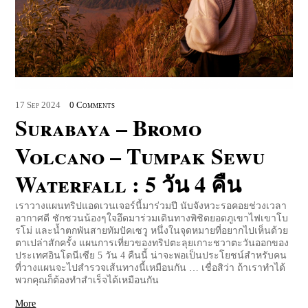
17
Sep
2024
0 Comments
Surabaya – Bromo
Volcano – Tumpak Sewu
Waterfall : 5 วัน 4 คืน
เราวางแผนทริปแอดเวนเจอร์นี้มาร่วมปี นับจังหวะรอคอยช่วงเวลา
อากาศดี ชักชวนน้องๆใจอึดมาร่วมเดินทางพิชิตยอดภูเขาไฟเขาโบ
รโม่ และน้ำตกพันสายทัมปัคเซวู หนึ่งในจุดหมายที่อยากไปเห็นด้วย
ตาเปล่าสักครั้ง แผนการเที่ยวของทริปตะลุยเกาะชวาตะวันออกของ
ประเทศอินโดนีเซีย 5 วัน 4 คืนนี้ น่าจะพอเป็นประโยชน์สำหรับคน
ที่วางแผนจะไปสำรวจเส้นทางนี้เหมือนกัน … เชื่อสิว่า ถ้าเราทำได้
พวกคุณก็ต้องทำสำเร็จได้เหมือนกัน
More