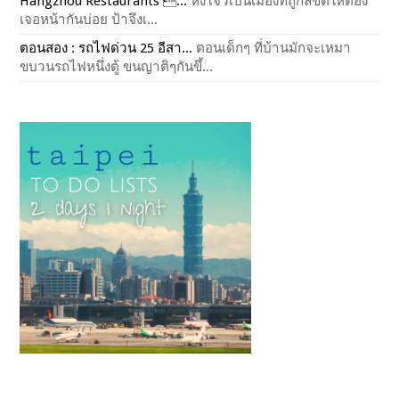
Hangzhou Restaurants ...
หังโจวเป็นเมืองที่ถูกลิขิตให้ต้อง
เจอหน้ากันบ่อย ป้าจึงเ...
ตอนสอง : รถไฟด่วน 25 อีสา...
ตอนเด็กๆ ที่บ้านมักจะเหมา
ขบวนรถไฟหนึ่งตู้ ขนญาติๆกันขึ้...