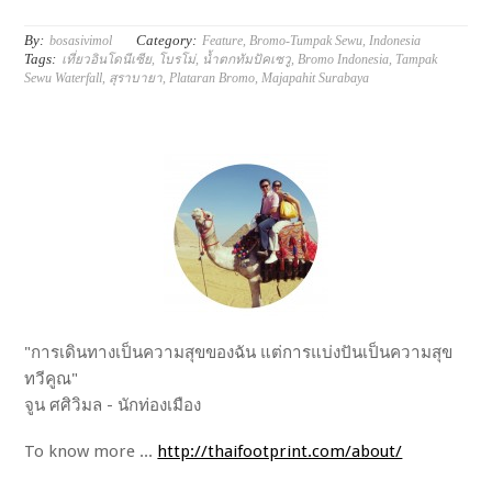
By:
Category:
bosasivimol
Feature
,
Bromo-Tumpak Sewu
,
Indonesia
Tags:
เที่ยวอินโดนีเซีย
,
โบรโม่
,
น้ำตกทัมปัคเซวู
,
Bromo Indonesia
,
Tampak
Sewu Waterfall
,
สุราบายา
,
Plataran Bromo
,
Majapahit Surabaya
"การเดินทางเป็นความสุขของฉัน แต่การแบ่งปันเป็นความสุข
ทวีคูณ"
จูน ศศิวิมล - นักท่องเมือง
To know more ...
http://thaifootprint.com/about/