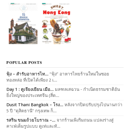
POPULAR POSTS
ฟุ้ง – สำรับอาหารไท...
“ฟุ้ง” อาหารไทยร้านใหม่ในซอย
ทองหล่อ ที่เปิดได้เพียง 2 เ...
Day 1 : ตูเจียงเยียน เมือ...
มลฑลเสฉวน - กำเนิดธรรมชาติอัน
ยิ่งใหญ่ของประเทศจีน (สี่ด...
Dusit Thani Bangkok – โรง...
หลังจากปิดปรับปรุงไปนานกว่า
5 ปี “ดุสิตธานี” กรุงเทพ ก็...
รสริน ขนมถ้วยโบราณ –...
จากร้านเพิงริมถนน แปลงร่างสู่
คาเฟ่เต็มรูปแบบ ดูเท่และทั...