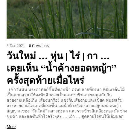
8
Dec
2021
0 Comments
วันใหม่ … หุ่น | ไร่ | กา …
เคยเห็น “น้ำค้างยอดหญ้า”
ครั้งสุดท้ายเมื่อไหร่
เช้าวันนั้น พระอาทิตย์ขึ้นที่ขอบฟ้า ตรงปลายท้องนา ที่มีเงาต้นไม้
เป็นฉากสวย สีท้องฟ้าฉีกออกเป็นแฉกๆ ฟ้าและชมพูสลับกัน
สวยงามเหลือเกิน เสียงนกร้อง แข่งกับเสียงกบและเขียด หมอกเริ่ม
จางหายตามไอแดดที่แรงขึ้น แต่น้ำค้างยังคงเกาะอยู่บนยอดหญ้า
สัญญานของ “วันใหม่” กลางทุ่งนา และรวงข้าวสีเหลืองทอง มันช่าง
ชุ่มฉ่ำ และสดชื่นหัวใจจริงๆค่ะ … เอ้า … สูดหายใจกันให้เต็มปอด
More