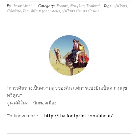
By:
Category:
Tags:
bosasivimol
Feature
,
พิษณุโลก
,
Thailand
หุ่นไร่กา
,
ที่พักพิษณุโลก
,
ที่พักเท่ๆกลางทุ่งนา
,
หุ่นไร่กา ท้องนา บ้านย่า
"การเดินทางเป็นความสุขของฉัน แต่การแบ่งปันเป็นความสุข
ทวีคูณ"
จูน ศศิวิมล - นักท่องเมือง
To know more ...
http://thaifootprint.com/about/