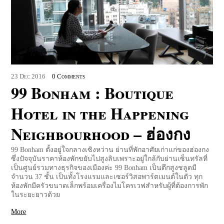
23
Dec
2016
0 Comments
99 Bonham : Boutique
Hotel in the Happening
Neighbourhood – ฮ่องกง
99 Bonham ตั้งอยู่ใจกลางเซิงหว่าน ย่านที่พักอาศัยเก่าแก่ของฮ่องกง
ซึ่งปัจจุบันราคาห้องพักขยับไปสูงลิบเพราะอยู่ใกล้กับย่านเซ็นทรัลที่
เป็นศูนย์รวมทางธุรกิจของเมืองค่ะ 99 Bonham เป็นตึกสูงชลูดมี
จำนวน 37 ชั้น เป็นทั้งโรงแรมและเซอร์วิสอพาร์ตเมนต์ในตัว ทุก
ห้องพักมีครัวขนาดเล็กพร้อมเครื่องไมโครเวฟสำหรับผู้ที่ต้องการพัก
ในระยะยาวด้วย
More