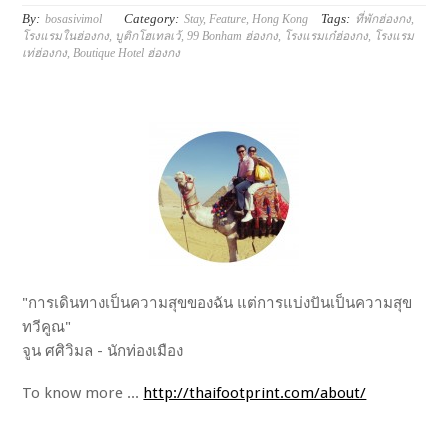
By:
Category:
Tags:
bosasivimol
Stay
,
Feature
,
Hong Kong
ที่พักฮ่องกง
,
โรงแรมในฮ่องกง
,
บูติกโฮเทลเว้
,
99 Bonham ฮ่องกง
,
โรงแรมเก๋ฮ่องกง
,
โรงแรม
เท่ฮ่องกง
,
Boutique Hotel ฮ่องกง
"การเดินทางเป็นความสุขของฉัน แต่การแบ่งปันเป็นความสุข
ทวีคูณ"
จูน ศศิวิมล - นักท่องเมือง
To know more ...
http://thaifootprint.com/about/