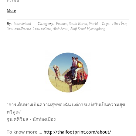
ตะเข็บ
More
By:
Category:
Tags:
bosasivimol
Feature
,
South Korea
,
World
เที่ยวโซล
,
โรงแรมเมียงดง
,
โรงแรมโซล
,
Aloft Seoul
,
Aloft Seoul Myeongdong
"การเดินทางเป็นความสุขของฉัน แต่การแบ่งปันเป็นความสุข
ทวีคูณ"
จูน ศศิวิมล - นักท่องเมือง
To know more ...
http://thaifootprint.com/about/