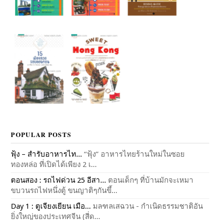
POPULAR POSTS
ฟุ้ง – สำรับอาหารไท...
“ฟุ้ง” อาหารไทยร้านใหม่ในซอย
ทองหล่อ ที่เปิดได้เพียง 2 เ...
ตอนสอง : รถไฟด่วน 25 อีสา...
ตอนเด็กๆ ที่บ้านมักจะเหมา
ขบวนรถไฟหนึ่งตู้ ขนญาติๆกันขึ้...
Day 1 : ตูเจียงเยียน เมือ...
มลฑลเสฉวน - กำเนิดธรรมชาติอัน
ยิ่งใหญ่ของประเทศจีน (สี่ด...