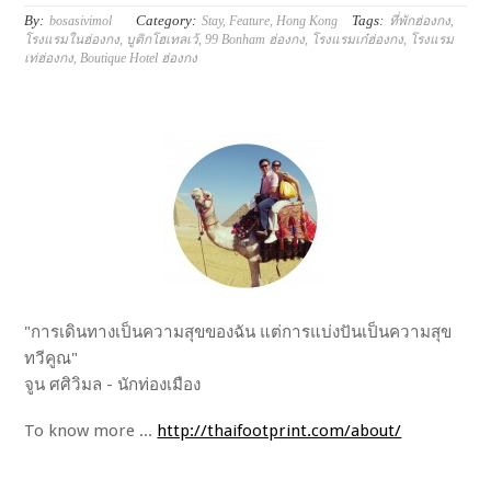
By:
Category:
Tags:
bosasivimol
Stay
,
Feature
,
Hong Kong
ที่พักฮ่องกง
,
โรงแรมในฮ่องกง
,
บูติกโฮเทลเว้
,
99 Bonham ฮ่องกง
,
โรงแรมเก๋ฮ่องกง
,
โรงแรม
เท่ฮ่องกง
,
Boutique Hotel ฮ่องกง
"การเดินทางเป็นความสุขของฉัน แต่การแบ่งปันเป็นความสุข
ทวีคูณ"
จูน ศศิวิมล - นักท่องเมือง
To know more ...
http://thaifootprint.com/about/