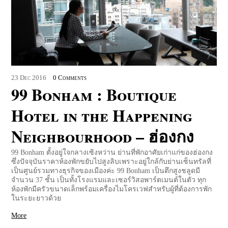
23
Dec
2016
0 Comments
99 Bonham : Boutique
Hotel in the Happening
Neighbourhood – ฮ่องกง
99 Bonham ตั้งอยู่ใจกลางเซิงหว่าน ย่านที่พักอาศัยเก่าแก่ของฮ่องกง
ซึ่งปัจจุบันราคาห้องพักขยับไปสูงลิบเพราะอยู่ใกล้กับย่านเซ็นทรัลที่
เป็นศูนย์รวมทางธุรกิจของเมืองค่ะ 99 Bonham เป็นตึกสูงชลูดมี
จำนวน 37 ชั้น เป็นทั้งโรงแรมและเซอร์วิสอพาร์ตเมนต์ในตัว ทุก
ห้องพักมีครัวขนาดเล็กพร้อมเครื่องไมโครเวฟสำหรับผู้ที่ต้องการพัก
ในระยะยาวด้วย
More