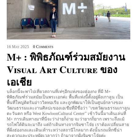
16
May
2025
0 Comments
M+ : พิพิธภัณฑ์ร่วมสมัยงาน
Visual Art Culture ของ
เอเชีย
บล็อกนี้จะพาไปเที่ยวสถานที่เท่ๆอีกแห่งของฮ่องกง ที่มี M+
พิพิธภัณฑ์ร่วมสมัยเป็นพระเอกค่ะ พื้นที่แห่งนี้ตั้งอยู่ฝั่งเกาลูน เป็น
พื้นที่ใหญ่ติดริมอ่าววิคทอเรีย และถูกพัฒนาให้เป็นศูนย์กลางของ
วัฒนธรรมและงานศิลปะของเอเชียที่มีชื่อว่า “เขตวัฒนธรรมเกาลูน
ตะวันตก หรือ West KowloonCultural Center” เช้าวันนี้มาเดินเล่นที่
M+ การเดินทางมาที่นี่จะว่าง่ายก็ง่าย จะว่ายากก็ยาก เพราะถึงแม้
รถไฟใต้ดินจะมาถึง แต่ถ้าเดินทางจากจิมซาโจ๋ย เราต้องเปลี่ยนสาย
ที่ฝั่งฮ่องกงและเดินเท้าระหว่างสถานีไกลมาก ดังนั้นรถแท็กซี่น่า
สะดวกและประหยัดเวลากว่า ถ้ามาจากฝั่งจิมซาโจ๋ยค่ะ