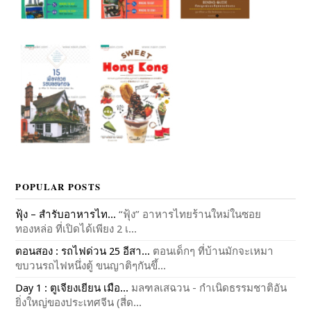
POPULAR POSTS
ฟุ้ง – สำรับอาหารไท...
“ฟุ้ง” อาหารไทยร้านใหม่ในซอย
ทองหล่อ ที่เปิดได้เพียง 2 เ...
ตอนสอง : รถไฟด่วน 25 อีสา...
ตอนเด็กๆ ที่บ้านมักจะเหมา
ขบวนรถไฟหนึ่งตู้ ขนญาติๆกันขึ้...
Day 1 : ตูเจียงเยียน เมือ...
มลฑลเสฉวน - กำเนิดธรรมชาติอัน
ยิ่งใหญ่ของประเทศจีน (สี่ด...