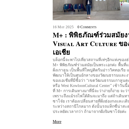
16
May
2025
0 Comments
M+ : พิพิธภัณฑ์ร่วมสมัย
Visual Art Culture ขอ
เอเชีย
บล็อกนี้จะพาไปเที่ยวสถานที่เท่ๆอีกแห่งของฮ่อ
M+ พิพิธภัณฑ์ร่วมสมัยเป็นพระเอกค่ะ พื้นที่แห่ง
ฝั่งเกาลูน เป็นพื้นที่ใหญ่ติดริมอ่าววิคทอเรีย 
พัฒนาให้เป็นศูนย์กลางของวัฒนธรรมและง
ของเอเชียที่มีชื่อว่า “เขตวัฒนธรรมเกาลูน
หรือ West KowloonCultural Center” เช้าวันนี้
ที่ M+ การเดินทางมาที่นี่จะว่าง่ายก็ง่าย จะว
เพราะถึงแม้รถไฟใต้ดินจะมาถึง แต่ถ้าเดินท
ซาโจ๋ย เราต้องเปลี่ยนสายที่ฝั่งฮ่องกงและเดิ
ระหว่างสถานีไกลมาก ดังนั้นรถแท็กซี่น่าส
ประหยัดเวลากว่า ถ้ามาจากฝั่งจิมซาโจ๋ยค่ะ
More