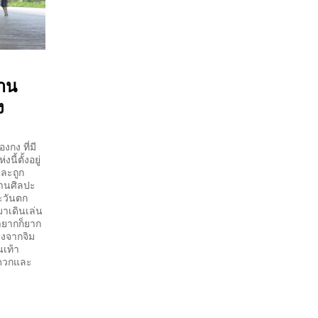
งาน
ง
งกง ที่มี
นี้ตั้งอยู่
และถูก
านศิลปะ
ตะวันตก
มาเดินเล่น
่ายากก็ยาก
างจากจิม
นเท้า
ะดวกและ