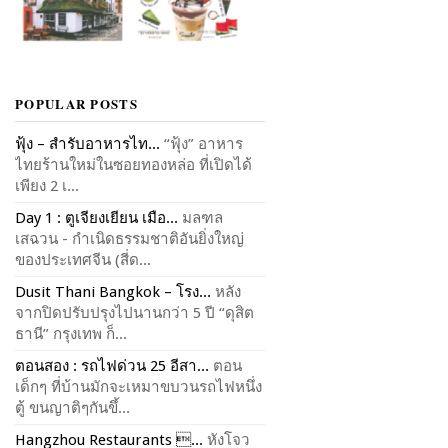
POPULAR POSTS
ฟุ้ง – สำรับอาหารไท...
“ฟุ้ง” อาหาร
ไทยร้านใหม่ในซอยทองหล่อ ที่เปิดได้
เพียง 2 เ...
Day 1 : ตูเจียงเยียน เมือ...
มลฑล
เสฉวน - กำเนิดธรรมชาติอันยิ่งใหญ่
ของประเทศจีน (สี่ด...
Dusit Thani Bangkok – โรง...
หลัง
จากปิดปรับปรุงไปนานกว่า 5 ปี “ดุสิต
ธานี” กรุงเทพ ก็...
ตอนสอง : รถไฟด่วน 25 อีสา...
ตอน
เด็กๆ ที่บ้านมักจะเหมาขบวนรถไฟหนึ่ง
ตู้ ขนญาติๆกันขึ้...
Hangzhou Restaurants ...
หังโจว