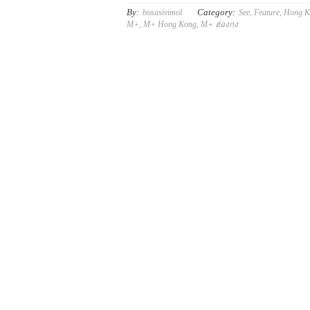
By:
Category:
bosasivimol
See
,
Feature
,
Hong K
M+
,
M+ Hong Kong
,
M+ ฮ่องกง