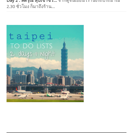
Day 2 : สี่ดรุณี หุบเขาซว...
จากตูจินเยี่ยน เรานั่งรถประมาณ
2.30 ชั่วโมง ก็มาถึงร้าน...