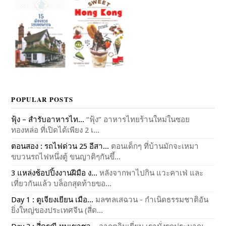
POPULAR POSTS
ฟุ้ง – สำรับอาหารไท...
“ฟุ้ง” อาหารไทยร้านใหม่ในซอย
ทองหล่อ ที่เปิดได้เพียง 2 เ...
ตอนสอง : รถไฟด่วน 25 อีสา...
ตอนเด็กๆ ที่บ้านมักจะเหมา
ขบวนรถไฟหนึ่งตู้ ขนญาติๆกันขึ้...
3 แหล่งช้อปปิ้งงานฝีมือ ง...
หลังจากพาไปกิน แวะคาเฟ่ และ
เที่ยวกันแล้ว บล็อกสุดท้ายขอ...
Day 1 : ตูเจียงเยียน เมือ...
มลฑลเสฉวน - กำเนิดธรรมชาติอัน
ยิ่งใหญ่ของประเทศจีน (สี่ด...