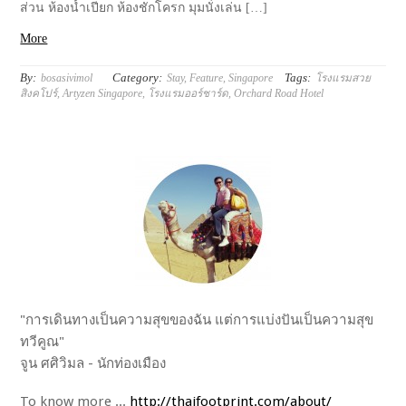
ส่วน ห้องน้ำเปียก ห้องชักโครก มุมนั่งเล่น […]
More
By:
Category:
Tags:
bosasivimol
Stay
,
Feature
,
Singapore
โรงแรมสวย
สิงคโปร์
,
Artyzen Singapore
,
โรงแรมออร์ชาร์ด
,
Orchard Road Hotel
"การเดินทางเป็นความสุขของฉัน แต่การแบ่งปันเป็นความสุข
ทวีคูณ"
จูน ศศิวิมล - นักท่องเมือง
To know more ...
http://thaifootprint.com/about/