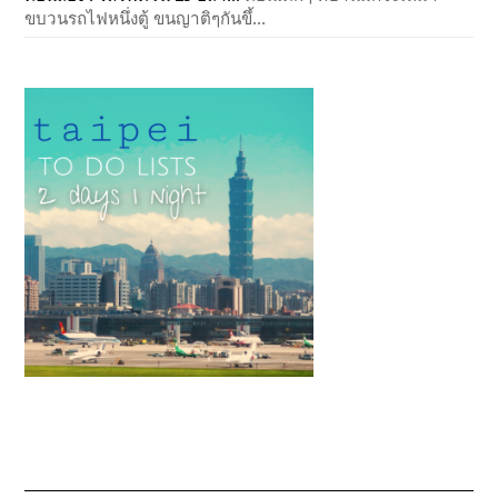
ขบวนรถไฟหนึ่งตู้ ขนญาติๆกันขึ้...