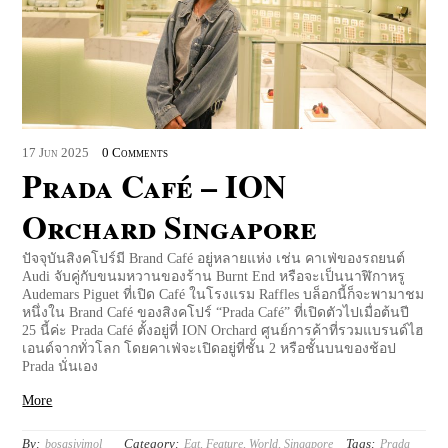
17
Jun
2025
0 Comments
Prada Café – ION
Orchard Singapore
ปัจจุบันสิงคโปร์มี Brand Café อยู่หลายแห่ง เช่น คาเฟ่ของรถยนต์
Audi จับคู่กับขนมหวานของร้าน Burnt End หรือจะเป็นนาฬิกาหรู
Audemars Piguet ที่เปิด Café ในโรงแรม Raffles บล็อกนี้ก็จะพามาชม
หนึ่งใน Brand Café ของสิงคโปร์ “Prada Café” ที่เปิดตัวไปเมื่อต้นปี
25 นี้ค่ะ Prada Café ตั้งอยู่ที่ ION Orchard ศูนย์การค้าที่รวมแบรนด์ไฮ
เอนด์จากทั่วโลก โดยคาเฟ่จะเปิดอยู่ที่ชั้น 2 หรือชั้นบนของช้อป
Prada นั่นเอง
More
By:
Category:
Tags:
bosasivimol
Eat
,
Feature
,
World
,
Singapore
Prada