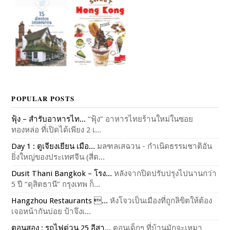
POPULAR POSTS
ฟุ้ง – สำรับอาหารไท...
“ฟุ้ง” อาหารไทยร้านใหม่ในซอย
ทองหล่อ ที่เปิดได้เพียง 2 เ...
Day 1 : ตูเจียงเยียน เมือ...
มลฑลเสฉวน - กำเนิดธรรมชาติอัน
ยิ่งใหญ่ของประเทศจีน (สี่ด...
Dusit Thani Bangkok – โรง...
หลังจากปิดปรับปรุงไปนานกว่า
5 ปี “ดุสิตธานี” กรุงเทพ ก็...
Hangzhou Restaurants ...
หังโจวเป็นเมืองที่ถูกลิขิตให้ต้อง
เจอหน้ากันบ่อย ป้าจึงเ...
ตอนสอง : รถไฟด่วน 25 อีสา...
ตอนเด็กๆ ที่บ้านมักจะเหมา