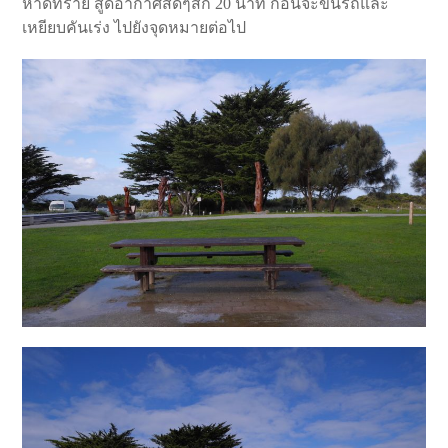
หาดทราย สูดอากาศสดๆสัก 20 นาที ก่อนจะขึ้นรถและ
เหยียบคันเร่ง ไปยังจุดหมายต่อไป