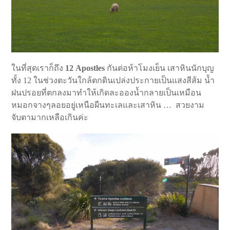
ในที่สุดเราก็ถึง
12 Apostles
กันต่อห้าโมงเย็น เสาหินนักบุญ
ทั้ง 12 ในช่วงตะวันใกล้ตกดินเปล่งประกายเป็นแสงสีส้ม น้ำ
ฝนปรอยที่ตกลงมาทำให้เกิดละอองน้ำกลายเป็นเหมือน
หมอกจางๆลอยอยู่เหนือผืนทะเลและเสาหิน … สวยงาม
จับตามากเหลือเกินค่ะ