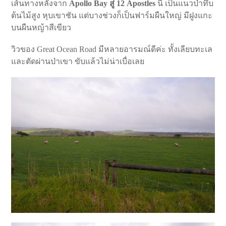
เส้นทางหลังจาก
Apollo Bay สู่ 12 Apostles
นี้ เป็นแนวป่าทึบ
ต้นไม้สูง หุบเขาชัน แต่บางช่วงก็เป็นฟาร์มผืนใหญ่ มีฝูงแกะ
บนผืนหญ้าสีเขียว
วิวของ Great Ocean Road มีหลายอารมณ์ดีค่ะ ทั้งเลียบทะเล
และตัดผ่านป่าเขา ขับแล้วไม่น่าเบื่อเลย