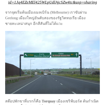
id=1Jq4EZeMEl425WLpUdlAjcSZw4tc&usp=sharing
จากจุดเริ่มต้นเมืองเมลเบิร์น (Melbourne) เราขับผ่าน
Geelong เมืองใหญ่อันดับสองของรัฐวิคทอเรีย เมือง
ชายทะเลน่าสนุก อีกสีสันที่ไม่ได้แวะ
สต๊อปพักขาที่แรกก็คือ
Torquay
เมืองเซริฟ์บอร์ด ต้นกำเนิด