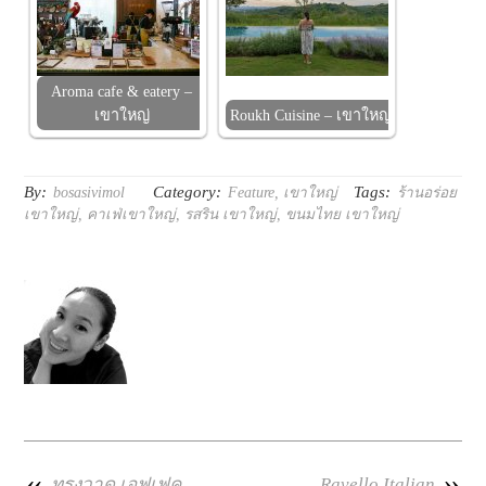
Aroma cafe & eatery –
เขาใหญ่
Roukh Cuisine – เขาใหญ่
By:
Category:
Tags:
bosasivimol
Feature
,
เขาใหญ่
ร้านอร่อย
เขาใหญ่
,
คาเฟ่เขาใหญ่
,
รสริน เขาใหญ่
,
ขนมไทย เขาใหญ่
«
»
ทรงวาด เอฟเฟค …
Ravello Italian