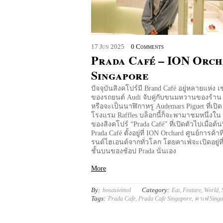
17
Jun
2025
0 Comments
Prada Café – ION Orc
Singapore
ปัจจุบันสิงคโปร์มี Brand Café อยู่หลายแห่ง เ
ของรถยนต์ Audi จับคู่กับขนมหวานของร้าน 
หรือจะเป็นนาฬิกาหรู Audemars Piguet ที่เปิด
โรงแรม Raffles บล็อกนี้ก็จะพามาชมหนึ่งใน 
ของสิงคโปร์ “Prada Café” ที่เปิดตัวไปเมื่อต้นปี
Prada Café ตั้งอยู่ที่ ION Orchard ศูนย์การค้า
รนด์ไฮเอนด์จากทั่วโลก โดยคาเฟ่จะเปิดอยู่ที่
ชั้นบนของช้อป Prada นั่นเอง
More
By:
Category:
bosasivimol
Eat
,
Feature
,
World
,
Tags:
Prada Cafe
,
Prada Cafe Singapore
,
คาเฟ่ Sing