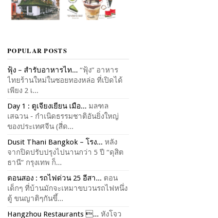
POPULAR POSTS
ฟุ้ง – สำรับอาหารไท...
“ฟุ้ง” อาหาร
ไทยร้านใหม่ในซอยทองหล่อ ที่เปิดได้
เพียง 2 เ...
Day 1 : ตูเจียงเยียน เมือ...
มลฑล
เสฉวน - กำเนิดธรรมชาติอันยิ่งใหญ่
ของประเทศจีน (สี่ด...
Dusit Thani Bangkok – โรง...
หลัง
จากปิดปรับปรุงไปนานกว่า 5 ปี “ดุสิต
ธานี” กรุงเทพ ก็...
ตอนสอง : รถไฟด่วน 25 อีสา...
ตอน
เด็กๆ ที่บ้านมักจะเหมาขบวนรถไฟหนึ่ง
ตู้ ขนญาติๆกันขึ้...
Hangzhou Restaurants ...
หังโจว