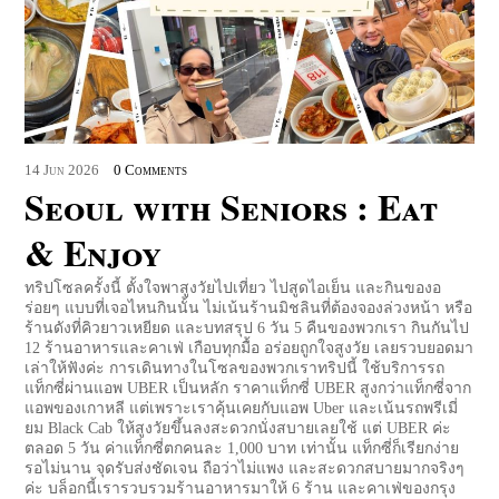
14
Jun
2026
0 Comments
Seoul with Seniors : Eat
& Enjoy
ทริปโซลครั้งนี้ ตั้งใจพาสูงวัยไปเที่ยว ไปสูดไอเย็น และกินของอ
ร่อยๆ แบบที่เจอไหนกินนั้น ไม่เน้นร้านมิชลินที่ต้องจองล่วงหน้า หรือ
ร้านดังที่คิวยาวเหยียด และบทสรุป 6 วัน 5 คืนของพวกเรา กินกันไป
12 ร้านอาหารและคาเฟ่ เกือบทุกมื้อ อร่อยถูกใจสูงวัย เลยรวบยอดมา
เล่าให้ฟังค่ะ การเดินทางในโซลของพวกเราทริปนี้ ใช้บริการรถ
แท็กซี่ผ่านแอพ UBER เป็นหลัก ราคาแท็กซี่ UBER สูงกว่าแท็กซี่จาก
แอพของเกาหลี แต่เพราะเราคุ้นเคยกับแอพ Uber และเน้นรถพรีเมี่
ยม Black Cab ให้สูงวัยขึ้นลงสะดวกนั่งสบายเลยใช้ แต่ UBER ค่ะ
ตลอด 5 วัน ค่าแท็กซี่ตกคนละ 1,000 บาท เท่านั้น แท็กซี่ก็เรียกง่าย
รอไม่นาน จุดรับส่งชัดเจน ถือว่าไม่แพง และสะดวกสบายมากจริงๆ
ค่ะ บล็อกนี้เรารวบรวมร้านอาหารมาให้ 6 ร้าน และคาเฟ่ของกรุง