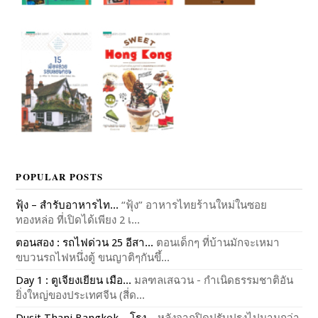
POPULAR POSTS
ฟุ้ง – สำรับอาหารไท...
“ฟุ้ง” อาหารไทยร้านใหม่ในซอย
ทองหล่อ ที่เปิดได้เพียง 2 เ...
ตอนสอง : รถไฟด่วน 25 อีสา...
ตอนเด็กๆ ที่บ้านมักจะเหมา
ขบวนรถไฟหนึ่งตู้ ขนญาติๆกันขึ้...
Day 1 : ตูเจียงเยียน เมือ...
มลฑลเสฉวน - กำเนิดธรรมชาติอัน
ยิ่งใหญ่ของประเทศจีน (สี่ด...
Dusit Thani Bangkok – โรง...
หลังจากปิดปรับปรุงไปนานกว่า