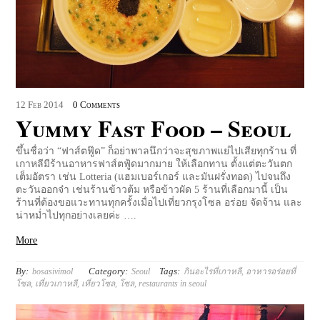
12
Feb
2014
0 Comments
Yummy Fast Food – Seoul
ขึ้นชื่อว่า “ฟาส์ตฟู๊ด” ก็อย่าพาลนึกว่าจะสุขภาพแย่ไปเสียทุกร้าน ที่
เกาหลีมีร้านอาหารฟาส์ตฟู้ดมากมาย ให้เลือกทาน ตั้งแต่ตะวันตก
เต็มอัตรา เช่น Lotteria (แฮมเบอร์เกอร์ และมันฝรั่งทอด) ไปจนถึง
ตะวันออกจ๋า เช่นร้านข้าวต้ม หรือข้าวผัด 5 ร้านที่เลือกมานี้ เป็น
ร้านที่ต้องขอแวะทานทุกครั้งเมื่อไปเที่ยวกรุงโซล อร่อย จัดจ้าน และ
น่าหม่ำไปทุกอย่างเลยค่ะ ….
More
By:
Category:
Tags:
bosasivimol
Seoul
กินอะไรที่เกาหลี
,
อาหารอร่อยที่
โซล
,
เที่ยวเกาหลี
,
เที่ยวโซล
,
โซล
,
restaurants in seoul