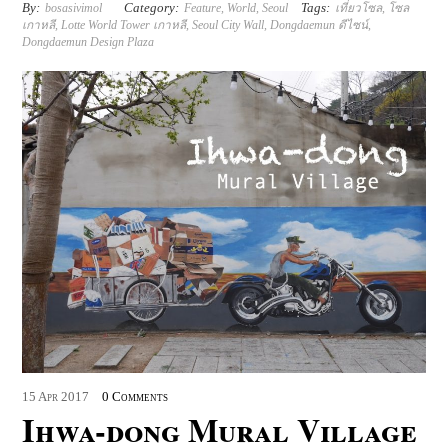
By:
Category:
Tags:
bosasivimol
Feature
,
World
,
Seoul
เที่ยวโซล
,
โซล
เกาหลี
,
Lotte World Tower เกาหลี
,
Seoul City Wall
,
Dongdaemun ดีไซน์
,
Dongdaemun Design Plaza
15
Apr
2017
0 Comments
Ihwa-dong Mural Village