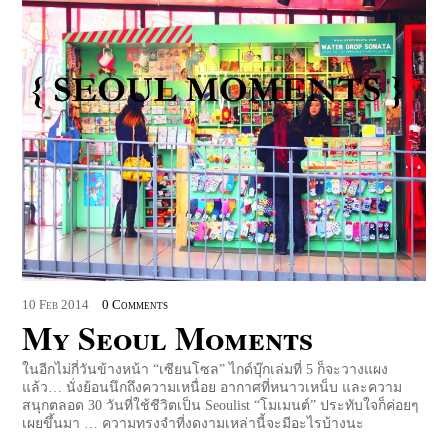
10
Feb
2014
0 Comments
My Seoul Moments
ในอีกไม่กี่วันข้างหน้า “เซียนโซล” ไกด์บุ๊กเล่มที่ 5 ก็จะวางแผง
แล้ว… นั่งย้อนนึกถึงความเหนื่อย อากาศที่หนาวเหน็บ และความ
สนุกตลอด 30 วันที่ใช้ชีวิตเป็น Seoulist “โมเมนต์” ประทับใจก็ค่อยๆ
เผยขึ้นมา … ความทรงจำที่งดงามเหล่านี้จะมีอะไรบ้างนะ