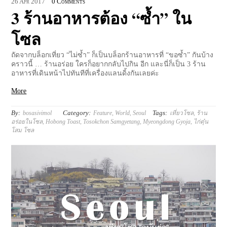
26
Apr
2017
0 Comments
3 ร้านอาหารต้อง “ซ้ำ” ใน
โซล
ถัดจากบล็อกเที่ยว “ไม่ซ้ำ” ก็เป็นบล็อกร้านอาหารที่ “ขอซ้ำ” กันบ้าง
คราวนี้ … ร้านอร่อย ใครก็อยากกลับไปกิน อีก และนี่ก็เป็น 3 ร้าน
อาหารที่เดินหน้าไปทันทีที่เครื่องแลนดิ้งกันเลยค่ะ
More
By:
Category:
Tags:
bosasivimol
Feature
,
World
,
Seoul
เที่ยวโซล
,
ร้าน
อร่อยในโซล
,
Hobong Toast
,
Tosokchon Samgyetang
,
Myeongdong Gyoja
,
ไก่ตุ๋น
โสม โซล