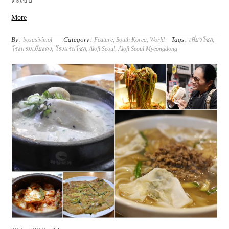
ตะเข็บ
More
By:
Category:
Tags:
bosasivimol
Feature
,
South Korea
,
World
เที่ยวโซล
,
โรงแรมเมียงดง
,
โรงแรมโซล
,
Aloft Seoul
,
Aloft Seoul Myeongdong