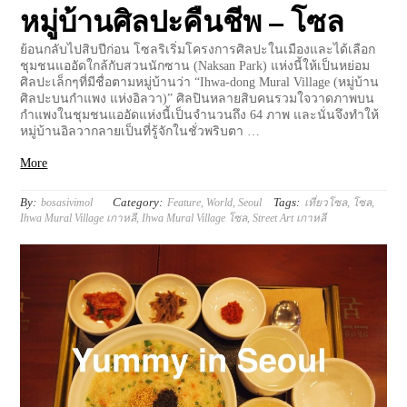
หมู่บ้านศิลปะคืนชีพ – โซล
ย้อนกลับไปสิบปีก่อน โซลริเริ่มโครงการศิลปะในเมืองและได้เลือก
ชุมชนแออัดใกล้กับสวนนักซาน (Naksan Park) แห่งนี้ให้เป็นหย่อม
ศิลปะเล็กๆที่มีชื่อตามหมู่บ้านว่า “Ihwa-dong Mural Village (หมู่บ้าน
ศิลปะบนกำแพง แห่งอิลวา)” ศิลปินหลายสิบคนรวมใจวาดภาพบน
กำแพงในชุมชนแออัดแห่งนี้เป็นจำนวนถึง 64 ภาพ และนั่นจึงทำให้
หมู่บ้านอิลวากลายเป็นที่รู้จักในชั่วพริบตา …
More
By:
Category:
Tags:
bosasivimol
Feature
,
World
,
Seoul
เที่ยวโซล
,
โซล
,
Ihwa Mural Village เกาหลี
,
Ihwa Mural Village โซล
,
Street Art เกาหลี