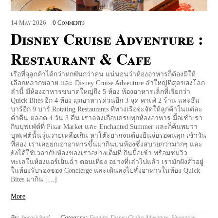
14
May
2026
0 Comments
Disney Cruise Adventure :
Restaurant & Cafe
เรือที่จุลูกค้าได้กว่าหกพันกว่าคน แน่นอนว่าห้องอาหารก็ต้องมีให้
เลือกหลากหลาย และ Disney Cruise Adventure ลำใหญ่ที่สุดของโลก
ลำนี้ มีห้องอาหารขนาดใหญ่ถึง 5 ห้อง ห้องอาหารเล็กที่เรียกว่า
Quick Bites อีก 4 ห้อง มุมอาหารด่วนอีก 3 จุด คาเฟ่ 2 ร้าน และธีม
บาร์อีก 9 บาร์ Rotating Restaurants ที่ทางเรือจะจัดให้ลูกค้าในแต่ละ
ค่ำคืน ตลอด 4 วัน 3 คืน เราลองเกือบครบทุกห้องอาหาร มื้อเช้าเรา
กินบุฟเฟ่ต์ที่ Pixar Market และ Enchanted Summer และก็ค้นพบว่า
บุฟเฟต์นั้นวุ่นวายเหลือเกิน หาโต๊ะยากจนต้องยืนจ่อรอคนลุก เช้าวัน
ที่สอง เราเลยยกเอาอาหารขึ้นมากินบนห้องซึ่งสบายกว่ามากๆ และ
ยังได้ใช้เวลากับห้องของเราอย่างเต็มที่ กินมื้อเช้า พร้อมชมวิว
ทะเลในห้องแอร์เย็นฉ่ำ ตอนเที่ยง อย่างที่เล่าไปแล้ว เรามักฝังตัวอยู่
ในห้องรับรองของ Concierge และเดินลงไปสั่งอาหารในห้อง Quick
Bites มากิน […]
More
By:
Category:
bosasivimol
Feature
,
Disney Cruise Adventure
,
Singapore