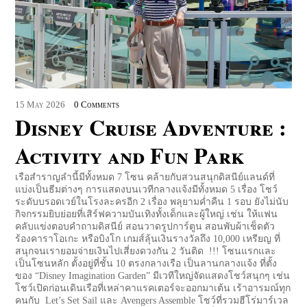
15
May
2026
0 Comments
Disney Cruise Adventure :
Activity and Fun Park
เรือสำราญลำนี้มีทั้งหมด 7 โซน คล้ายกับสวนสนุกดิสนีย์แลนด์ที่
แบ่งเป็นธีมต่างๆ การแสดงบนเวทีกลางแจ้งมีทั้งหมด 5 เรื่อง โชว์
ระดับบรอดเวย์ในโรงละครอีก 2 เรื่อง พลุยามค่ำคืน 1 รอบ ยังไม่นับ
กิจกรรมยิบย่อยที่เสิร์ฟความบันเทิงทั้งเด็กและผู้ใหญ่ เช่น ให้แฟน
คลับแข่งตอบคำถามดิสนีย์ สอนวาดรูปการ์ตูน สอนพับผ้าเช็ดตัว
ร้องคาราโอเกะ หรือบิงโก เกมส์ลุ้นเงินรางวัลถึง 10,000 เหรียญ ที่
สนุกจนเรายอมจ่ายเงินไปเสี่ยงดวงกัน 2 วันติด !!! โซนแรกและ
เป็นโซนหลัก ตั้งอยู่ที่ชั้น 10 ตรงกลางเรือ เป็นลานกลางแจ้ง ที่ตั้ง
ของ “Disney Imagination Garden” มีเวทีใหญ่จัดแสดงโชว์สนุกๆ เช่น
โชว์เปิดก่อนเดินเรือที่เหล่าคาแรคเตอร์จะออกมาเต้น เร้าอารมณ์ทุก
คนกับ Let’s Set Sail และ Avengers Assemble โชว์ที่รวมฮีโร่มาร์เวล