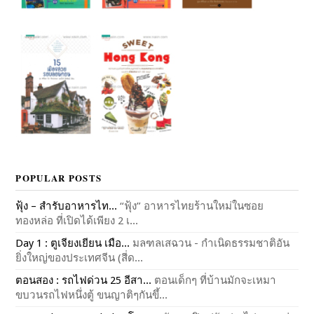
POPULAR POSTS
ฟุ้ง – สำรับอาหารไท...
“ฟุ้ง” อาหารไทยร้านใหม่ในซอย
ทองหล่อ ที่เปิดได้เพียง 2 เ...
Day 1 : ตูเจียงเยียน เมือ...
มลฑลเสฉวน - กำเนิดธรรมชาติอัน
ยิ่งใหญ่ของประเทศจีน (สี่ด...
ตอนสอง : รถไฟด่วน 25 อีสา...
ตอนเด็กๆ ที่บ้านมักจะเหมา
ขบวนรถไฟหนึ่งตู้ ขนญาติๆกันขึ้...