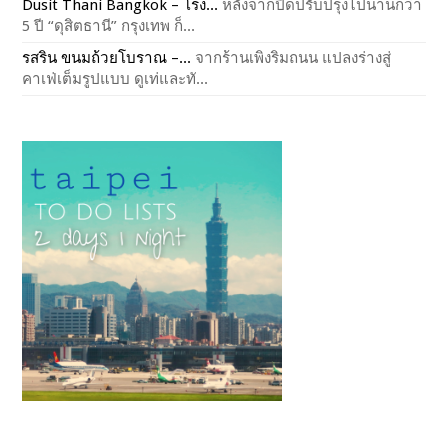
Dusit Thani Bangkok – โรง...
หลังจากปิดปรับปรุงไปนานกว่า
5 ปี “ดุสิตธานี” กรุงเทพ ก็...
รสริน ขนมถ้วยโบราณ –...
จากร้านเพิงริมถนน แปลงร่างสู่
คาเฟ่เต็มรูปแบบ ดูเท่และทั...