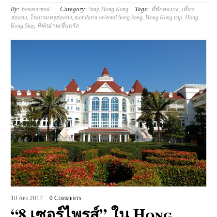
By:
Category:
Tags:
bosasivimol
Stay
,
Hong Kong
ที่พักฮ่องกง
,
เที่ยว
ฮ่องกง
,
โรงแรมหรูฮ่องกง
,
mandarin oriental hong kong
,
Hong Kong trip
,
Hong
Kong Stay
,
ที่พักย่านเซ็นทรัล
10
Apr
2017
0 Comments
“8 เซอร์ไพรส์” ใน Hong