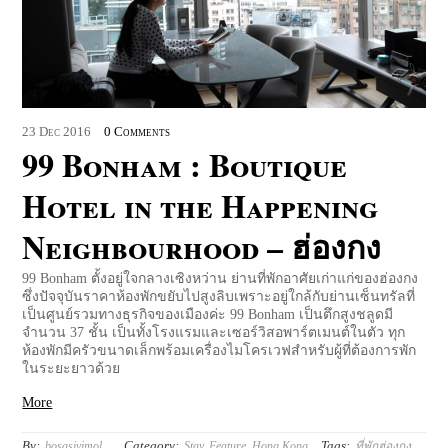
23
Dec
2016
0 Comments
99 Bonham : Boutique
Hotel in the Happening
Neighbourhood – ฮ่องกง
99 Bonham ตั้งอยู่ใจกลางเซิงหว่าน ย่านที่พักอาศัยเก่าแก่ของฮ่องกง
ซึ่งปัจจุบันราคาห้องพักขยับไปสูงลิบเพราะอยู่ใกล้กับย่านเซ็นทรัลที่
เป็นศูนย์รวมทางธุรกิจของเมืองค่ะ 99 Bonham เป็นตึกสูงชลูดมี
จำนวน 37 ชั้น เป็นทั้งโรงแรมและเซอร์วิสอพาร์ตเมนต์ในตัว ทุก
ห้องพักมีครัวขนาดเล็กพร้อมเครื่องไมโครเวฟสำหรับผู้ที่ต้องการพัก
ในระยะยาวด้วย
More
By:
Category:
Tags:
bosasivimol
Stay
,
Feature
,
Hong Kong
ที่พักฮ่องกง
,