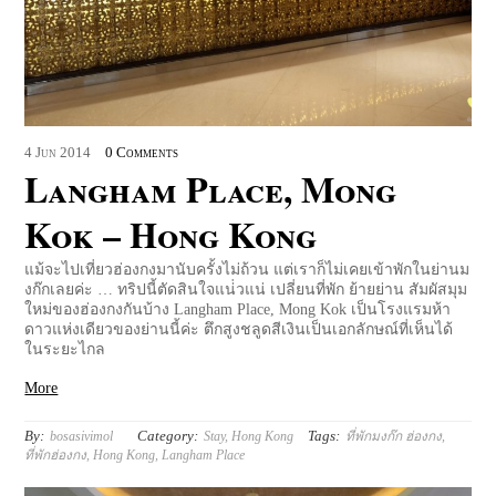
4
Jun
2014
0 Comments
Langham Place, Mong
Kok – Hong Kong
แม้จะไปเที่ยวฮ่องกงมานับครั้งไม่ถ้วน แต่เราก็ไม่เคยเข้าพักในย่านม
งก๊กเลยค่ะ … ทริปนี้ตัดสินใจแน่่วแน่ เปลี่ยนที่พัก ย้ายย่าน สัมผัสมุม
ใหม่ของฮ่องกงกันบ้าง Langham Place, Mong Kok เป็นโรงแรมห้า
ดาวแห่งเดียวของย่านนี้ค่ะ ตึกสูงชลูดสีเงินเป็นเอกลักษณ์ที่เห็นได้
ในระยะไกล
More
By:
Category:
Tags:
bosasivimol
Stay
,
Hong Kong
ที่พักมงก๊ก ฮ่องกง
,
ที่พักฮ่องกง
,
Hong Kong
,
Langham Place