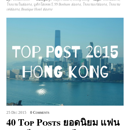
โรงแรมในฮ่องกง
,
บูติกโฮเทลเว้
,
99 Bonham ฮ่องกง
,
โรงแรมเก๋ฮ่องกง
,
โรงแรม
เท่ฮ่องกง
,
Boutique Hotel ฮ่องกง
25
Dec
2015
0 Comments
40 Top Posts ยอดนิยม แฟน