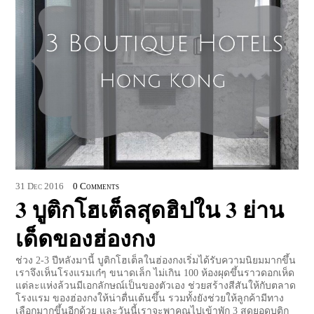
31
Dec
2016
0 Comments
3 บูติกโฮเต็ลสุดฮิปใน 3 ย่าน
เด็ดของฮ่องกง
ช่วง 2-3 ปีหลังมานี้ บูติกโฮเต็ลในฮ่องกงเริ่มได้รับความนิยมมากขึ้น
เราจึงเห็นโรงแรมเก๋ๆ ขนาดเล็ก ไม่เกิน 100 ห้องผุดขึ้นราวดอกเห็ด
แต่ละแห่งล้วนมีเอกลักษณ์เป็นของตัวเอง ช่วยสร้างสีสันให้กับตลาด
โรงแรม ของฮ่องกงให้น่าตื่นเต้นขึ้น รวมทั้งยังช่วยให้ลูกค้ามีทาง
เลือกมากขึ้นอีกด้วย และวันนี้เราจะพาคุณไปเข้าพัก 3 สุดยอดบูติก