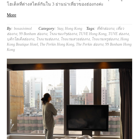
โฮเต็ลที่ต่างสไตล์กันใน 3 ย่านน่าเที่ยวของฮ่องกงค่ะ
More
By:
Category:
Tags:
bosasivimol
Stay
,
Hong Kong
ที่พักฮ่องกง
,
เที่ยว
ฮ่องกง
,
99 Bonham ฮ่องกง
,
โรงแรมเก๋ๆฮ่องกง
,
TUVE Hong Kong
,
TUVE ฮ่องกง
,
บฺติกโฮเต็ลฮ่องกง
,
โรงแรมฮ่องกง
,
โรงแรมสวยฮ่องกง
,
โรงแรมหรูฮ่องกง
,
Hong
Kong Boutique Hotel
,
The Perkin Hong Kong
,
The Perkin ฮ่องกง
,
99 Bonham Hong
Kong