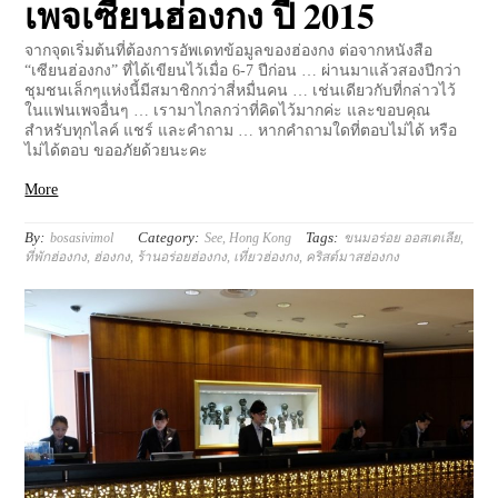
เพจเซียนฮ่องกง ปี 2015
จากจุดเริ่มต้นที่ต้องการอัพเดทข้อมูลของฮ่องกง ต่อจากหนังสือ
“เซียนฮ่องกง” ที่ได้เขียนไว้เมื่อ 6-7 ปีก่อน … ผ่านมาแล้วสองปีกว่า
ชุมชนเล็กๆแห่งนี้มีสมาชิกกว่าสี่หมื่นคน … เช่นเดียวกับที่กล่าวไว้
ในแฟนเพจอื่นๆ … เรามาไกลกว่าที่คิดไว้มากค่ะ และขอบคุณ
สำหรับทุกไลค์ แชร์ และคำถาม … หากคำถามใดที่ตอบไม่ได้ หรือ
ไม่ได้ตอบ ขออภัยด้วยนะคะ
More
By:
Category:
Tags:
bosasivimol
See
,
Hong Kong
ขนมอร่อย ออสเตเลีย
,
ที่พักฮ่องกง
,
ฮ่องกง
,
ร้านอร่อยฮ่องกง
,
เที่ยวฮ่องกง
,
คริสต์มาสฮ่องกง