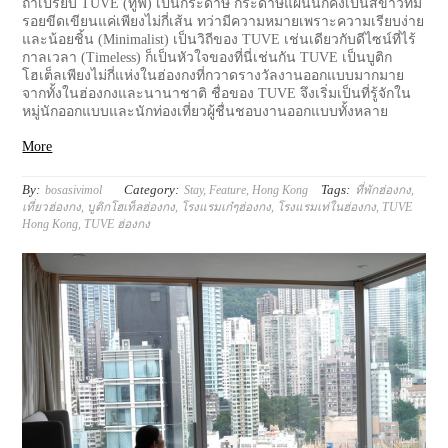
ถ้าเปรียบ TUVE (ทูฟ) เป็นกระดาษ กระดาษแผ่นนี้ก็คงเป็นสีขาวที่มี
รอยขีดเขียนแค่เพียงไม่กี่เส้น ทว่ามีความหมายเพราะความเรียบง่าย
และน้อยชิ้น (Minimalist) เป็นวิถีของ TUVE เช่นเดียวกับดีไซน์ที่ไร้
กาลเวลา (Timeless) ก็เป็นหัวใจของที่นี่เช่นกัน TUVE เป็นบูติก
โฮเต็ลเพียงไม่กี่แห่งในฮ่องกงที่กวาดรางวัลงานออกแบบมากมาย
จากทั้งในฮ่องกงและนานาชาติ ชื่อของ TUVE จึงเริ่มเป็นที่รู้จักใน
หมู่นักออกแบบและนักท่องเที่ยวผู้ชื่นชอบงานออกแบบทั้งหลาย
More
By:
Category:
Tags:
bosasivimol
Stay
,
Feature
,
Hong Kong
ที่พักฮ่องกง
,
เที่ยวฮ่องกง
,
บูติกโฮเท็ลฮ่องกง
,
โรงแรมเก๋ๆฮ่องกง
,
โรงแรมเท่ในฮ่องกง
,
TUVE
Hong Kong
,
TUVE ฮ่องกง