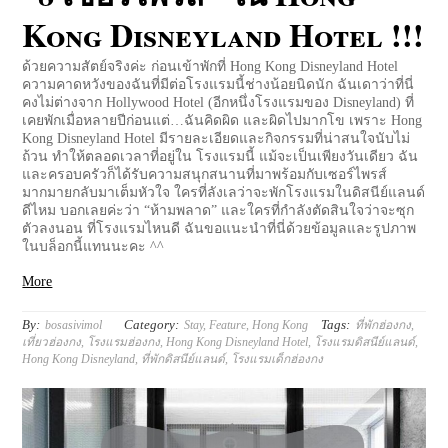
Kong Disneyland Hotel !!!
ด้วยความสัตย์จริงค่ะ ก่อนเข้าพักที่ Hong Kong Disneyland Hotel
ความคาดหวังของฉันที่มีต่อโรงแรมนี้ช่างน้อยนิดนัก ฉันเดาว่าที่นี่
คงไม่ต่างจาก Hollywood Hotel (อีกหนึ่งโรงแรมของ Disneyland) ที่
เคยพักเมื่อหลายปีก่อนแต่…ฉันคิดผิด และผิดไปมากโข เพราะ Hong
Kong Disneyland Hotel มีรายละเอียดและกิจกรรมที่น่าสนใจนับไม่
ถ้วน ทำให้ตลอดเวลาที่อยู่ใน โรงแรมนี้ แม้จะเป็นเพียงวันเดียว ฉัน
และครอบครัวก็ได้รับความสนุกสนานที่มาพร้อมกับเซอร์ไพรส์
มากมายกลับมาเต็มหัวใจ ใครที่ลังเลว่าจะพักโรงแรมในดิสนีย์แลนด์
ดีไหม บอกเลยค่ะว่า “ห้ามพลาด” และใครที่กำลังตัดสินใจว่าจะซุก
ตัวลงนอน ที่โรงแรมไหนดี ฉันขอแนะนำที่นี่ด้วยข้อมูลและรูปภาพ
ในบล็อกนี้แทนนะคะ ^^
More
By:
Category:
Tags:
bosasivimol
Stay
,
Feature
,
Hong Kong
ที่พักฮ่องกง
,
เที่ยวฮ่องกง
,
โรงแรมฮ่องกง
,
Hong Kong Disneyland Hotel
,
โรงแรมดิสนีย์แลนด์
,
Hong Kong Disneyland
,
ที่พักดิสนีย์แลนด์
,
โรงแรมเด็กฮ่องกง