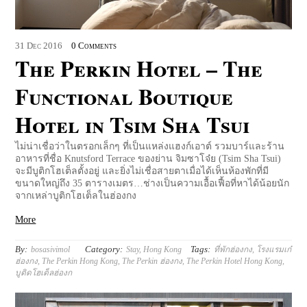
31
Dec
2016
0 Comments
The Perkin Hotel – The
Functional Boutique
Hotel in Tsim Sha Tsui
ไม่น่าเชื่อว่าในตรอกเล็กๆ ที่เป็นแหล่งแฮงก์เอาต์ รวมบาร์และร้าน
อาหารที่ชื่อ Knutsford Terrace ของย่าน จิมซาโจ๋ย (Tsim Sha Tsui)
จะมีบูติกโฮเต็ลตั้งอยู่ และยิ่งไม่เชื่อสายตาเมื่อได้เห็นห้องพักที่มี
ขนาดใหญ่ถึง 35 ตารางเมตร…ช่างเป็นความเอื้อเฟื้อที่หาได้น้อยนัก
จากเหล่าบูติกโฮเต็ลในฮ่องกง
More
By:
Category:
Tags:
bosasivimol
Stay
,
Hong Kong
ที่พักฮ่องกง
,
โรงแรมเก๋
ฮ่องกง
,
The Perkin Hong Kong
,
The Perkin ฮ่องกง
,
The Perkin Hotel Hong Kong
,
บูติดโฮเต็ลฮ่องก