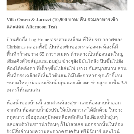
Villa Onsen & Jacuzzi
(
10,900
บาท
/
คืน รวมอาหารเช้า
และแถม
Afternoon Tea)
บ้านพักกึ่ง Log Home ทรงสามเหลี่ยม ที่ให้บรรยากาศของ
Christmas ตลอดทั้งปี เป็นห้องพักของเราสองคน ห้องนี้มี
พื้นที่กว้างขวาง 65 ตารางเมตร ด้านล่างเป็นห้องนอนใหญ่
เตียงคิงส์ไซส์นุ่มและอบอุ่น ข้างๆยังมีบันไดลิง ปีนขึ้นไปยัง
ห้องใต้หลังคา ที่เด็กๆขึ้นไปเล่นไพ่ UNO กันสนุกสนาน ส่วน
พื้นที่ตรงเฉลียงที่เห็นวิวต้นสน ก็มีโต๊ะอาหาร ชุดเก้าอี้เอน
ขนาดใหญ่ บ่อออนเซ็นน้ำอุ่น และเตียงตาข่ายสูงจากพื้น 3-5
เมตรให้นอนเล่น
ห้องน้ำของบ้านนี้ แยกส่วนห้องสุขา และห้องอาบน้ำออก
จากกัน ห้องอาบน้ำยังปรับให้เป็นซาวน่าได้อีกด้วย ในช่วง
ฤดูหนาว เมื่ออุณหภูมิลดเหลือหลักสิบ ไอเดียแช่น้ำอุ่นๆ
และอบตัวในซาวน่าร้อนๆ ก็ไม่เลวเลย นอกจากนั้นในห้อง
ยังมีสิ่งอำนวยความสะดวกครบครัน ฟรีมินิบาร์ และไวน์