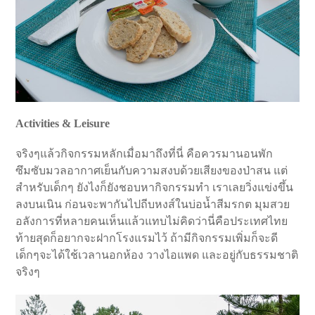
Activities & Leisure
จริงๆแล้วกิจกรรมหลักเมื่อมาถึงที่นี่ คือควรมานอนพัก
ซึมซับมวลอากาศเย็นกับความสงบด้วยเสียงของป่าสน แต่
สำหรับเด็กๆ ยังไงก็ยังชอบหากิจกรรมทำ เราเลยวิ่งแข่งขึ้น
ลงบนเนิน ก่อนจะพากันไปถีบหงส์ในบ่อน้ำสีมรกต มุมสวย
อลังการที่หลายคนเห็นแล้วแทบไม่คิดว่านี่คือประเทศไทย
ท้ายสุดก็อยากจะฝากโรงแรมไว้ ถ้ามีกิจกรรมเพิ่มก็จะดี
เด็กๆจะได้ใช้เวลานอกห้อง วางไอแพด และอยู่กับธรรมชาติ
จริงๆ