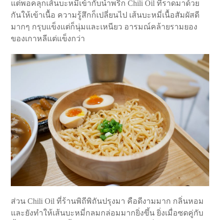
แต่พอคลุกเส้นบะหมี่เข้ากับน้ำพริก Chili Oil ที่ราดมาด้วย
กันให้เข้าเนื้อ ความรู้สึกก็เปลี่ยนไป เส้นบะหมี่เนื้อสัมผัสดี
มากๆ กรุบแข็งแต่ก็นุ่มและเหนียว อารมณ์คล้ายรามยอง
ของเกาหลีแต่แข็งกว่า
ส่วน Chili Oil ที่ร้านพิถีพิถันปรุงมา คือดีงามมาก กลิ่นหอม
และยังทำให้เส้นบะหมี่กลมกล่อมมากยิ่งขึ้น ยิ่งเมื่อซดคู่กับ