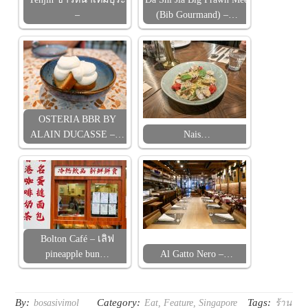
–
(Bib Gourmand) –…
OSTERIA BBR BY
ALAIN DUCASSE –…
Nais…
Bolton Café – เลิฟ
pineapple bun…
Al Gatto Nero –…
By:
Category:
Tags:
bosasivimol
Eat
,
Feature
,
Singapore
ร้าน