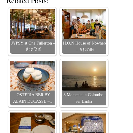
Related Posts:
JYPSY at One Fullerton –
H.O.N House of Nowhere
สิงคโปร์
– กรุงเทพ
OSTERIA BBR BY
8 Moments in Colombo –
ALAIN DUCASSE –…
Sri Lanka