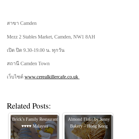
สาขา Camden
Mezz 2 Stables Market, Camden, NW1 8AH
เปิด ปิด 9.30-19.00 น. ทุกวัน
สถานี Camden Town
เว็บไซต์
www.cerealkillercafe.co.uk
Related Posts:
Brick’s Family Restaurant
Almond Flake by Jenny
♥♥♥♥ Malaysia
Bakery – Hong Kong