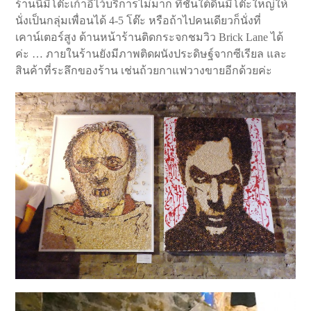
ร้านนี้มีโต๊ะเก้าอี้ไว้บริการไม่มาก ที่ชั้นใต้ดินมีโต๊ะใหญ่ให้
นั่งเป็นกลุ่มเพื่อนได้ 4-5 โต๊ะ หรือถ้าไปคนเดียวก็นั่งที่
เคาน์เตอร์สูง ด้านหน้าร้านติดกระจกชมวิว Brick Lane ได้
ค่ะ … ภายในร้านยังมีภาพติดผนังประดิษฐ์จากซีเรียล และ
สินค้าที่ระลึกของร้าน เช่นถ้วยกาแฟวางขายอีกด้วยค่ะ