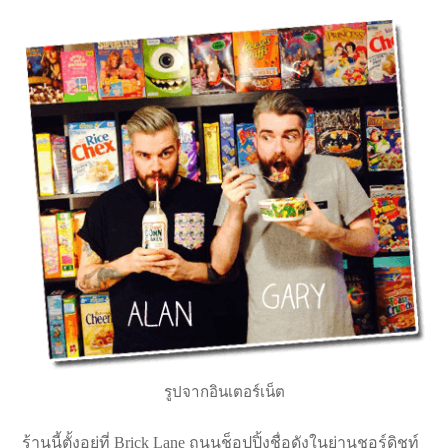
รูปจากอินเตอร์เน็ต
ร้านนี้ตั้งอยู่ที่ Brick Lane ถนนช็อปปิ้งชื่อดังในย่านชอร์ดิชท์