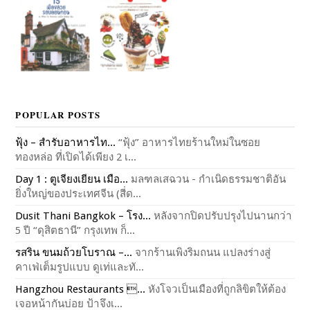
POPULAR POSTS
ฟุ้ง – สำรับอาหารไท...
“ฟุ้ง” อาหารไทยร้านใหม่ในซอย
ทองหล่อ ที่เปิดได้เพียง 2 เ...
Day 1 : ตูเจียงเยียน เมือ...
มลฑลเสฉวน - กำเนิดธรรมชาติอัน
ยิ่งใหญ่ของประเทศจีน (สี่ด...
Dusit Thani Bangkok – โรง...
หลังจากปิดปรับปรุงไปนานกว่า
5 ปี “ดุสิตธานี” กรุงเทพ ก็...
รสริน ขนมถ้วยโบราณ –...
จากร้านเพิงริมถนน แปลงร่างสู่
คาเฟ่เต็มรูปแบบ ดูเท่และทั...
Hangzhou Restaurants ...
หังโจวเป็นเมืองที่ถูกลิขิตให้ต้อง
เจอหน้ากันบ่อย ป้าจึงเ...