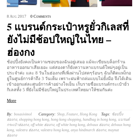
8
Aug
2017
0 Comments
5 แบรนด์กระเป๋าหรูยั่วกิเลสที่
ยังไม่มีช้อปใหญ่ในไทย –
ฮ่องกง
ช้อปปิ้งยังคงเป็นความชอบของฉันอยู่เสมอ แม้จะเขียนบล็อกร้าน
อาหารออกมาเสียเยอะ แต่สองตาก็ยังควานหาแบรนด์ใหม่ๆอยู่เป็น
ประจำค่ะ และ 8 วันในฮ่องกงที่เพิ่งผ่านไปสดๆร้อนๆ ฉันก็ติดแหง็กอ
ยู่ในศูนย์การค้าถึง 3 วันเต็ม เพราะฝนฟ้าถล่มแบบไม่ยั้งมือ จึงได้เดิน
เข้าออกแต่ละศูนย์การค้าอย่างใจเย็น เก็บรายชื่อแบรนด์กระเป๋ายั่ว
กิเลสทั้ง 5 ที่ยังไม่มีช้อปใหญ่ในประเทศไทยมาให้ชมกันค่ะ
More
By:
Category:
Tags:
bosasivimol
Shop
,
Feature
,
Hong Kong
ช้อปปิ้ง
ฮ่องกง
,
shopping hong kong
,
hong kong shopping
,
handbag in hong kong
,
แบรนด์
กระเป๋าฮ่องกง
,
off white ฮ่องกง
,
off white hong kong
,
delvaux ฮ่องกง
,
delvaux hong
kong
,
valextra ฮ่องกง
,
valextra hong kong
,
anya hindmarch ฮ่องกง
,
maynat
ฮ่องกง