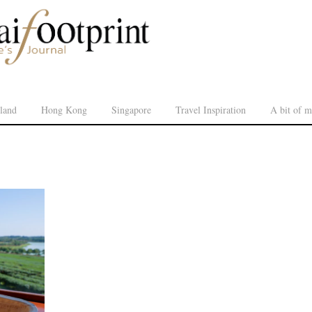
land
Hong Kong
Singapore
Travel Inspiration
A bit of m