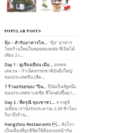
POPULAR POSTS
ฟุ้ง – สำรับอาหารไท...
“ฟุ้ง” อาหาร
ไทยร้านใหม่ในซอยทองหล่อ ที่เปิดได้
เพียง 2 เ...
Day 1 : ตูเจียงเยียน เมือ...
มลฑล
เสฉวน - กำเนิดธรรมชาติอันยิ่งใหญ่
ของประเทศจีน (สี่ด...
7 ร้านอร่อยของ “ปีน...
ปีนังเป็นรัฐหนึ่ง
ของประเทศมาเลเซีย ที่โด่งดังขึ้นมา...
Day 2 : สี่ดรุณี หุบเขาซว...
จากตูจิ
นเยี่ยน เรานั่งรถประมาณ 2.30 ชั่วโมง
ก็มาถึงร้าน...
Hangzhou Restaurants ...
หังโจว
เป็นเมืองที่ถูกลิขิตให้ต้องเจอหน้ากัน