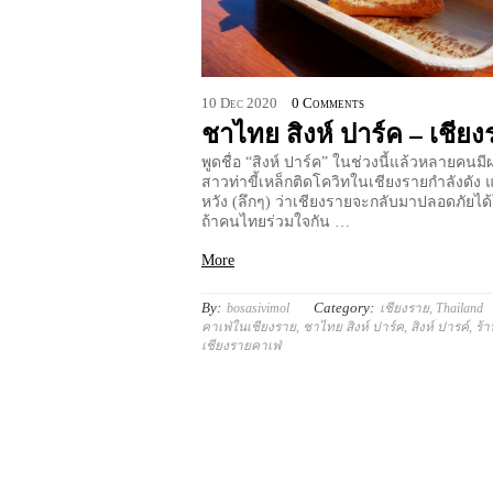
10
Dec
2020
0 Comments
ชาไทย สิงห์ ปาร์ค – เชีย
พูดชื่อ “สิงห์ ปาร์ค” ในช่วงนี้แล้วหลายคนมี
สาวท่าขี้เหล็กติดโควิทในเชียงรายกำลังดัง แ
หวัง (ลึกๆ) ว่าเชียงรายจะกลับมาปลอดภัยได้
ถ้าคนไทยร่วมใจกัน …
More
By:
Category:
bosasivimol
เชียงราย
,
Thailand
คาเฟ่ในเชียงราย
,
ชาไทย สิงห์ ปาร์ค
,
สิงห์ ปารค์
,
ร้
เชียงรายคาเฟ่