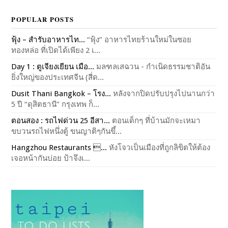
POPULAR POSTS
ฟุ้ง – สำรับอาหารไท...
“ฟุ้ง” อาหารไทยร้านใหม่ในซอย
ทองหล่อ ที่เปิดได้เพียง 2 เ...
Day 1 : ตูเจียงเยียน เมือ...
มลฑลเสฉวน - กำเนิดธรรมชาติอัน
ยิ่งใหญ่ของประเทศจีน (สี่ด...
Dusit Thani Bangkok – โรง...
หลังจากปิดปรับปรุงไปนานกว่า
5 ปี “ดุสิตธานี” กรุงเทพ ก็...
ตอนสอง : รถไฟด่วน 25 อีสา...
ตอนเด็กๆ ที่บ้านมักจะเหมา
ขบวนรถไฟหนึ่งตู้ ขนญาติๆกันขึ้...
Hangzhou Restaurants ...
หังโจวเป็นเมืองที่ถูกลิขิตให้ต้อง
เจอหน้ากันบ่อย ป้าจึงเ...