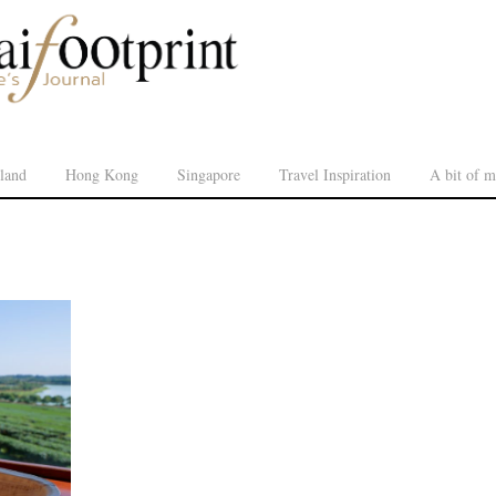
land
Hong Kong
Singapore
Travel Inspiration
A bit of m