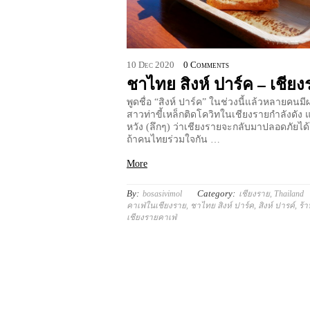
10
Dec
2020
0 Comments
ชาไทย สิงห์ ปาร์ค – เชีย
พูดชื่อ “สิงห์ ปาร์ค” ในช่วงนี้แล้วหลายคนมี
สาวท่าขี้เหล็กติดโควิทในเชียงรายกำลังดัง แ
หวัง (ลึกๆ) ว่าเชียงรายจะกลับมาปลอดภัยได้
ถ้าคนไทยร่วมใจกัน …
More
By:
Category:
bosasivimol
เชียงราย
,
Thailand
คาเฟ่ในเชียงราย
,
ชาไทย สิงห์ ปาร์ค
,
สิงห์ ปารค์
,
ร้
เชียงรายคาเฟ่