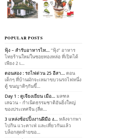
POPULAR POSTS
ฟุ้ง – สำรับอาหารไท...
“ฟุ้ง” อาหาร
ไทยร้านใหม่ในซอยทองหล่อ ที่เปิดได้
เพียง 2 เ...
ตอนสอง : รถไฟด่วน 25 อีสา...
ตอน
เด็กๆ ที่บ้านมักจะเหมาขบวนรถไฟหนึ่ง
ตู้ ขนญาติๆกันขึ้...
Day 1 : ตูเจียงเยียน เมือ...
มลฑล
เสฉวน - กำเนิดธรรมชาติอันยิ่งใหญ่
ของประเทศจีน (สี่ด...
3 แหล่งช้อปปิ้งงานฝีมือ ง...
หลังจากพา
ไปกิน แวะคาเฟ่ และเที่ยวกันแล้ว
บล็อกสุดท้ายขอ...