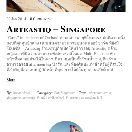
29
Jan
2014
0 Comments
Arteastiq – Singapore
“Oasis” in the heart of Orchard ท่ามกลางพายุที่โหมแรง มักมีความนิ่ง
สงบที่จุดศูนย์กลาง เฉกเช่นความวุ่นวายบนถนนออร์ชาร์ต ที่ยังมี
โอเอซิส – Arteastiq ร้านชาบูติกเปิดให้บริการอยู่ Arteastiq คล้าย
หญิงสาวที่มีความสามารถพิเศษ เธอมีโหมด Multi-Function ทำ
หน้าที่หลายอย่างได้ในคราเดียว เธอเป็นทั้งร้านน้ำชาบูติก ร้าน
อาหารอร่อย afternoon tea น่ารัก และห้องศิลปะเก๋ๆสำหรับผู้ที่สนใจ
ที่สำคัญที่สุด เธอปฏิบัติหน้าที่ทุกอย่างได้ดีในทุกด้านเสียด้วยสิ
More
By:
Category:
Tags:
bosasivimol
Eat
,
Singapore
afternoon tea in
singapore
,
arteastiq
,
ร้านน้ำชาสิงคโปร์
,
ร้านอาหารอร่อยสิงคโปร์