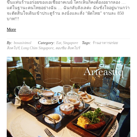
ขึ้นแท่นร้านอร่อยของเอเชียอาคเนย์ ใครเห็นก็คงต้องอยากลอง …
แต่ในฐานะคนไทยอย่างฉัน … ฉันกลับลังเลค่ะ ฉันชั่งใจอยู่นานกว่า
จะตัดสินใจเดินเข้าประตูร้าน ลงนั่งและสั่ง “ผัดไทย” จานละ 850
บาท!!!
More
By:
Category:
Tags:
bosasivimol
Eat
,
Singapore
ร้านอาหารอร่อย
สิงคโปร์
,
Long Chim Singapore
,
ลองชิม สิงคโปร์