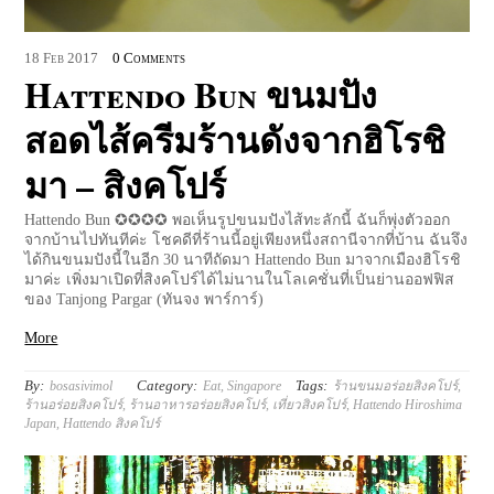
18
Feb
2017
0 Comments
Hattendo Bun ขนมปัง
สอดไส้ครีมร้านดังจากฮิโรชิ
มา – สิงคโปร์
Hattendo Bun ✪✪✪✪ พอเห็นรูปขนมปังไส้ทะลักนี้ ฉันก็พุ่งตัวออก
จากบ้านไปทันทีค่ะ โชคดีที่ร้านนี้อยู่เพียงหนึ่งสถานีจากที่บ้าน ฉันจึง
ได้กินขนมปังนี้ในอีก 30 นาทีถัดมา Hattendo Bun มาจากเมืองฮิโรชิ
มาค่ะ เพิ่งมาเปิดที่สิงคโปร์ได้ไม่นานในโลเคชั่นที่เป็นย่านออฟฟิส
ของ Tanjong Pargar (ทันจง พาร์การ์)
More
By:
Category:
Tags:
bosasivimol
Eat
,
Singapore
ร้านขนมอร่อยสิงคโปร์
,
ร้านอร่อยสิงคโปร์
,
ร้านอาหารอร่อยสิงคโปร์
,
เที่ยวสิงคโปร์
,
Hattendo Hiroshima
Japan
,
Hattendo สิงคโปร์