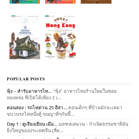
POPULAR POSTS
ฟุ้ง – สำรับอาหารไท...
“ฟุ้ง” อาหารไทยร้านใหม่ในซอย
ทองหล่อ ที่เปิดได้เพียง 2 เ...
ตอนสอง : รถไฟด่วน 25 อีสา...
ตอนเด็กๆ ที่บ้านมักจะเหมา
ขบวนรถไฟหนึ่งตู้ ขนญาติๆกันขึ้...
Day 1 : ตูเจียงเยียน เมือ...
มลฑลเสฉวน - กำเนิดธรรมชาติอัน
ยิ่งใหญ่ของประเทศจีน (สี่ด...