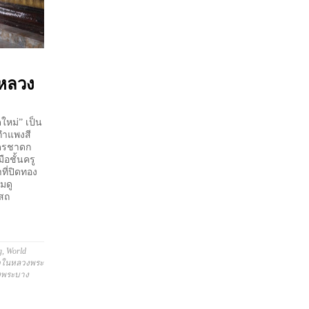
 หลวง
ใหม่” เป็น
กำแพงสี
นดรชาดก
ือชั้นครู
ที่ปิดทอง
มดู
ุโบสถ
g
,
World
่ยวในหลวงพระ
งพระบาง