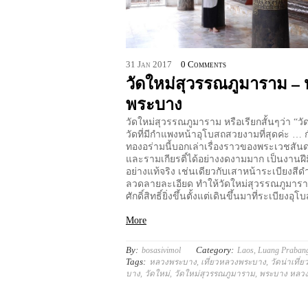
31
Jan
2017
0 Comments
วัดใหม่สุวรรณภูมาราม –
พระบาง
วัดใหม่สุวรรณภูมาราม หรือเรียกสั้นๆว่า “วัด
วัดที่มีกำแพงหน้าอุโบสถสวยงามที่สุดค่ะ … 
ทองอร่ามนี้บอกเล่าเรื่องราวของพระเวชสั
และรามเกียรติ์ได้อย่างงดงามมาก เป็นงานฝีม
อย่างแท้จริง เช่นเดียวกับเสาหน้าระเบียงสีดำ
ลวดลายละเอียด ทำให้วัดใหม่สุวรรณภูมารา
ศักดิ์สิทธิ์ยิ่งขึ้นตั้งแต่เดินขึ้นมาที่ระเบียงอ
More
By:
Category:
bosasivimol
Laos
,
Luang Praban
Tags:
หลวงพระบาง
,
เที่ยวหลวงพระบาง
,
วัดน่าเที
บาง
,
วัดใหม่
,
วัดใหม่สุวรรณภูมาราม
,
พระบาง หลว