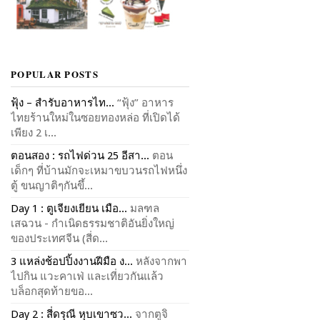
POPULAR POSTS
ฟุ้ง – สำรับอาหารไท...
“ฟุ้ง” อาหาร
ไทยร้านใหม่ในซอยทองหล่อ ที่เปิดได้
เพียง 2 เ...
ตอนสอง : รถไฟด่วน 25 อีสา...
ตอน
เด็กๆ ที่บ้านมักจะเหมาขบวนรถไฟหนึ่ง
ตู้ ขนญาติๆกันขึ้...
Day 1 : ตูเจียงเยียน เมือ...
มลฑล
เสฉวน - กำเนิดธรรมชาติอันยิ่งใหญ่
ของประเทศจีน (สี่ด...
3 แหล่งช้อปปิ้งงานฝีมือ ง...
หลังจากพา
ไปกิน แวะคาเฟ่ และเที่ยวกันแล้ว
บล็อกสุดท้ายขอ...
Day 2 : สี่ดรุณี หุบเขาซว...
จากตูจิ