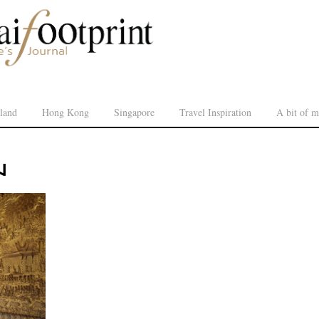
land
Hong Kong
Singapore
Travel Inspiration
A bit of m
ม