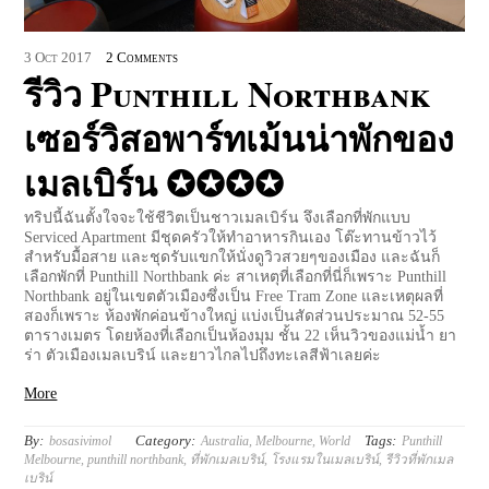
3
Oct
2017
2 Comments
รีวิว Punthill Northbank
เซอร์วิสอพาร์ทเม้นน่าพักของ
เมลเบิร์น ✪✪✪✪
ทริปนี้ฉันตั้งใจจะใช้ชีวิตเป็นชาวเมลเบิร์น จึงเลือกที่พักแบบ
Serviced Apartment มีชุดครัวให้ทำอาหารกินเอง โต๊ะทานข้าวไว้
สำหรับมื้อสาย และชุดรับแขกให้นั่งดูวิวสวยๆของเมือง และฉันก็
เลือกพักที่ Punthill Northbank ค่ะ สาเหตุที่เลือกที่นี่ก็เพราะ Punthill
Northbank อยู่ในเขตตัวเมืองซึ่งเป็น Free Tram Zone และเหตุผลที่
สองก็เพราะ ห้องพักค่อนข้างใหญ่ แบ่งเป็นสัดส่วนประมาณ 52-55
ตารางเมตร โดยห้องที่เลือกเป็นห้องมุม ชั้น 22 เห็นวิวของแม่น้ำ ยา
ร่า ตัวเมืองเมลเบริน์ และยาวไกลไปถึงทะเลสีฟ้าเลยค่ะ
More
By:
Category:
Tags:
bosasivimol
Australia
,
Melbourne
,
World
Punthill
Melbourne
,
punthill northbank
,
ที่พักเมลเบริน์
,
โรงแรมในเมลเบริน์
,
รีวิวที่พักเมล
เบริน์