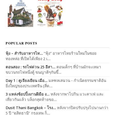
POPULAR POSTS
ฟุ้ง – สำรับอาหารไท...
“ฟุ้ง” อาหารไทยร้านใหม่ในซอย
ทองหล่อ ที่เปิดได้เพียง 2 เ...
ตอนสอง : รถไฟด่วน 25 อีสา...
ตอนเด็กๆ ที่บ้านมักจะเหมา
ขบวนรถไฟหนึ่งตู้ ขนญาติๆกันขึ้...
Day 1 : ตูเจียงเยียน เมือ...
มลฑลเสฉวน - กำเนิดธรรมชาติอัน
ยิ่งใหญ่ของประเทศจีน (สี่ด...
3 แหล่งช้อปปิ้งงานฝีมือ ง...
หลังจากพาไปกิน แวะคาเฟ่ และ
เที่ยวกันแล้ว บล็อกสุดท้ายขอ...
Dusit Thani Bangkok – โรง...
หลังจากปิดปรับปรุงไปนานกว่า
5 ปี “ดุสิตธานี” กรุงเทพ ก็...