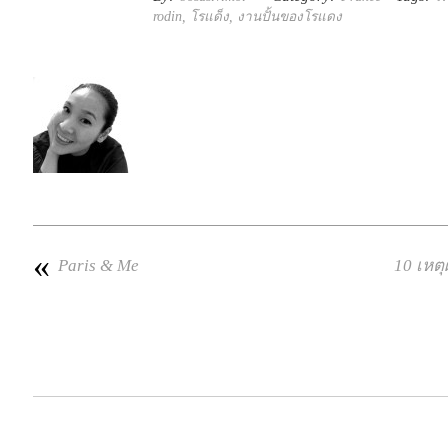
rodin
,
โรแด็ง
,
งานปั้นของโรแดง
«
Paris & Me
10 เหต