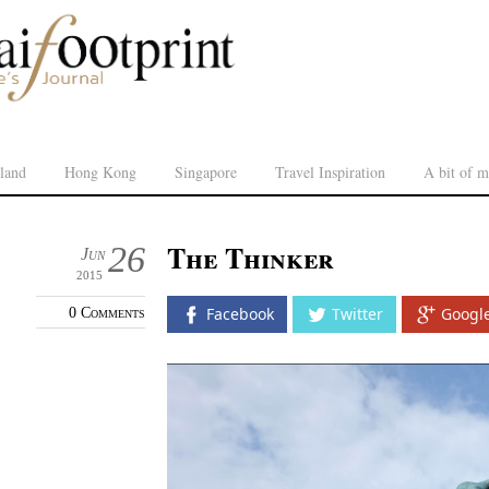
land
Hong Kong
Singapore
Travel Inspiration
A bit of m
The Thinker
26
Jun
2015
0 Comments
Facebook
Twitter
Googl