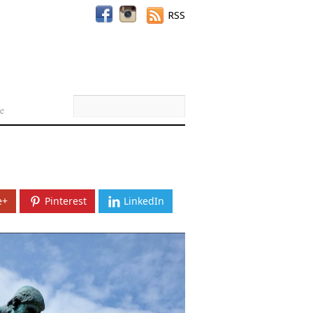
RSS
e
e+
Pinterest
LinkedIn