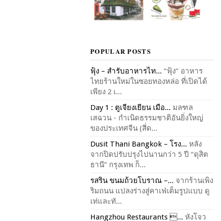
POPULAR POSTS
ฟุ้ง – สำรับอาหารไท...
“ฟุ้ง” อาหาร
ไทยร้านใหม่ในซอยทองหล่อ ที่เปิดได้
เพียง 2 เ...
Day 1 : ตูเจียงเยียน เมือ...
มลฑล
เสฉวน - กำเนิดธรรมชาติอันยิ่งใหญ่
ของประเทศจีน (สี่ด...
Dusit Thani Bangkok – โรง...
หลัง
จากปิดปรับปรุงไปนานกว่า 5 ปี “ดุสิต
ธานี” กรุงเทพ ก็...
รสริน ขนมถ้วยโบราณ –...
จากร้านเพิง
ริมถนน แปลงร่างสู่คาเฟ่เต็มรูปแบบ ดู
เท่และทั...
Hangzhou Restaurants ...
หังโจว