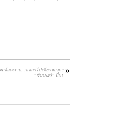
»
ุผลอ้อนนาย…ขอลาไปเที่ยวฮ่องกง
“ซัมเมอร์” นี้!!!