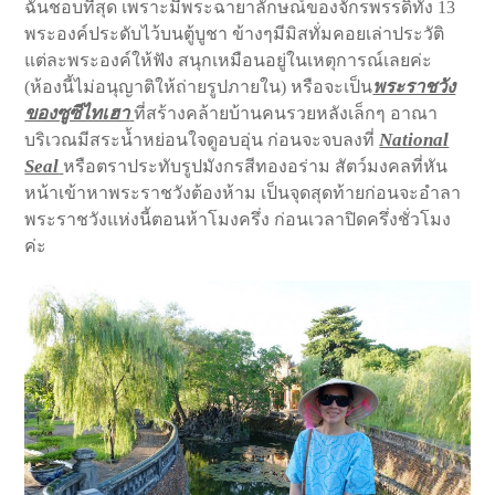
ฉันชอบที่สุด เพราะมีพระฉายาลักษณ์ของจักรพรรดิ์ทั้ง 13
พระองค์ประดับไว้บนตู้บูชา ข้างๆมีมิสทั่มคอยเล่าประวัติ
แต่ละพระองค์ให้ฟัง สนุกเหมือนอยู่ในเหตุการณ์เลยค่ะ
พระราชวัง
(ห้องนี้ไม่อนุญาติให้ถ่ายรูปภายใน) หรือจะเป็น
ของซูซีไทเฮา
ที่สร้างคล้ายบ้านคนรวยหลังเล็กๆ อาณา
National
บริเวณมีสระน้ำหย่อนใจดูอบอุ่น ก่อนจะจบลงที่
Seal
หรือตราประทับรูปมังกรสีทองอร่าม สัตว์มงคลที่หัน
หน้าเข้าหาพระราชวังต้องห้าม เป็นจุดสุดท้ายก่อนจะอำลา
พระราชวังแห่งนี้ตอนห้าโมงครึ่ง ก่อนเวลาปิดครึ่งชั่วโมง
ค่ะ