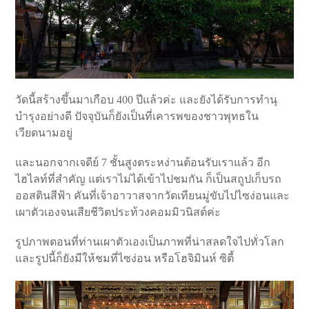
วัดนี้สร้างขึ้นมาเกือบ 400 ปีแล้วค่ะ และยังได้รับการทำนุ
บำรุงอย่างดี ปัจจุบันก็ยังเป็นที่เคารพของชาวพุทธใน
เวียดนามอยู่
และนอกจากเจดีย์ 7 ชั้นสูงตระหง่านต้อนรับเราแล้ว อีก
ไฮไลท์ที่สำคัญ แต่เราไม่ได้เข้าไปชมกัน ก็เป็นสถูปเก็บรถ
ออสตินสีฟ้า คันที่เจ้าอาวาสจากวัดเทียนมู่ขับไปไซง่อนและ
เผาตัวเองจนเสียชีวิตประท้วงคอมมิวนิสต์ค่ะ
รูปภาพตอนที่ท่านเผาตัวเองเป็นภาพที่น่าสลดใจไปทั่วโลก
และรูปนี้ก็ยังมีให้ชมที่ไซง่อน หรือโฮจิมินห์ ซิตี้