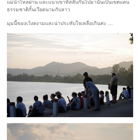
แม่น้ำไหลผ่าน และแนวเขาที่สลับกันไปมานั้นเป็นเขตแดน
ธรรมชาติกั้นเวียดนามกับลาว
มุมนี้ของเว้งดงามและน่าประทับใจเหลือเกินค่ะ …