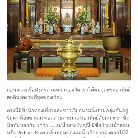
ก่อนจะลงเรือมังกรด้านหน้าของวัด เราได้ชมจุดพระอาทิตย์
ตกดินงดงามที่สุดของเว้ค่ะ
ตรงนี้มีทั้งนักท่องเที่ยวและชาวเวียดนามนั่งรวมกลุ่มกันอยู่
ริมผา ห้อยขาและทอดสายตาชมแสงอาทิตย์ลับแนวเขา ซึ่ง
มิสทั่มบอกกับเราว่า … แม่น้ำสายใหญ่นี้ มีชื่อว่าแม่น้ำหอม
หรือ Perfume River กลิ่นหอมของแม่น้ำเกิดจากทุ่งดอกไม้ที่