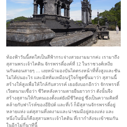
ท้องฟ้าวันนี้สดใสเป็นสีฟ้ากระจ่างสวยงามมากค่ะ เรามาถึง
สุสานพระเจ้าไคดิน จักรพรรดิ์องค์ที่ 12 ในราชวงศ์เหงีย
นกันตอนสายๆ … เงยหน้ามองบันไดตรงหน้าที่ทั้งสูงและชัน
ไม่ได้บ่นอะไร และมิสทั่มเหมือนรู้ใจก็พูดขึ้นมาว่า สุสานนี้
สร้างให้สูงเพื่อให้ใกล้กับสวรรค์ เธอยังบอกอีกว่า จักรพรรดิ์
เวียดนามเชื่อว่า ชีวิตหลังความตายยืนยาวกว่า ดังนั้นจึง
สร้างสุสานให้กับตนเองตั้งแต่ยังมีชีวิตอยู่ ซึ่งเป็นความคิดที่
คล้ายกับฟาโรห์ของอียิปต์ และที่เว้ ก็มีสุสานจักรพรรดิ์อยู่
หลายแห่ง แต่สุสานที่งดงามและน่าชมมีอยู่สองแห่ง และ
หนึ่งในนั้นก็คือสุสานพระเจ้าไคดิน ที่เรากำลังจะเข้าชมกัน
ในอีกไม่กี่นาทีนี้