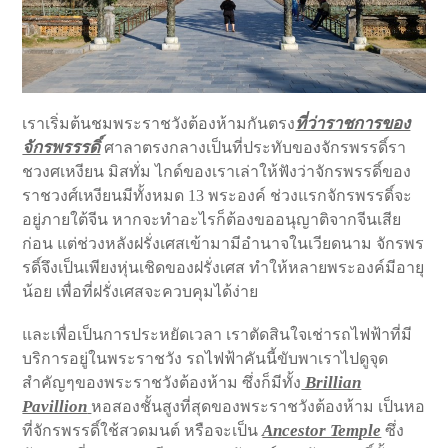
ที่ว่าราชการของ
เราเริ่มต้นชมพระราชวังต้องห้ามกันตรง
จักรพรรรดิ์
ศาลาตรงกลางเป็นที่ประทับของจักรพรรดิ์รา
ชวงศเหงียน มิสทั่ม ไกด์ของเราเล่าให้ฟังว่าจักรพรรดิ์ของ
ราชวงศ์เหงียนมีทั้งหมด 13 พระองค์ ช่วงแรกจักรพรรดิ์จะ
อยู่ภายใต้จีน หากจะทำอะไรก็ต้องขออนุญาติจากจีนเสีย
ก่อน แต่ช่วงหลังฝรั่งเศสเข้ามามีอำนาจในเวียดนาม จักรพร
รดิ์จึงเป็นเพียงหุ่นเชิดของฝรั่งเศส ทำให้หลายพระองค์มีอายุ
น้อย เพื่อที่ฝรั่งเศสจะควบคุมได้ง่าย
และเพื่อเป็นการประหยัดเวลา เราตัดสินใจเช่ารถไฟฟ้าที่มี
บริการอยู่ในพระราชวัง รถไฟฟ้าคันนี้ขับพาเราไปดูจุด
Brillian
สำคัญๆของพระราชวังต้องห้าม ซึ่งก็มีทั้ง
Pavillion
หอสองชั้นสูงที่สุดของพระราชวังต้องห้าม เป็นหอ
Ancestor Temple
ที่จักรพรรดิ์ใช้สวดมนต์ หรือจะเป็น
ซึ่ง