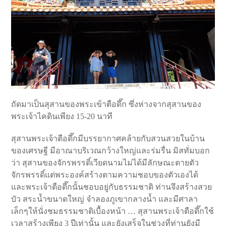
ถัดมาเป็นสุสานของพระเข้าตือดึ๊ก ซึ่งห่างจากสุสานของ
พระเจ้าไคดินเพียง 15-20 นาที
สุสานพระเจ้าตือดึ๊กมีบรรยากาศคล้ายกับสวนสวยในบ้าน
ของเศรษฐี มีอาณาบริเวณกว้างใหญ่และร่มรื่น มิสทั่มบอก
ว่า สุสานของจักรพรรดิ์เวียดนามไม่ได้มีลักษณะตายตัว
จักรพรรดิ์แต่พระองค์สร้างตามความชอบของตัวเองได้
และพระเจ้าตือดึ๊กนั้นชอบอยู่กับธรรมชาติ ท่านจึงสร้างสวย
บัว สระน้ำขนาดใหญ่ จำลองภูเขากลางน้ำ และมีศาลา
เล็กๆให้นั่งชมธรรมชาติเบื้องหน้า … สุสานพระเจ้าตือดึ๊กใช้
เวลาสร้างเพียง 3 ปีเท่านั้น และยังเสร็จในช่วงที่ท่านยังมี