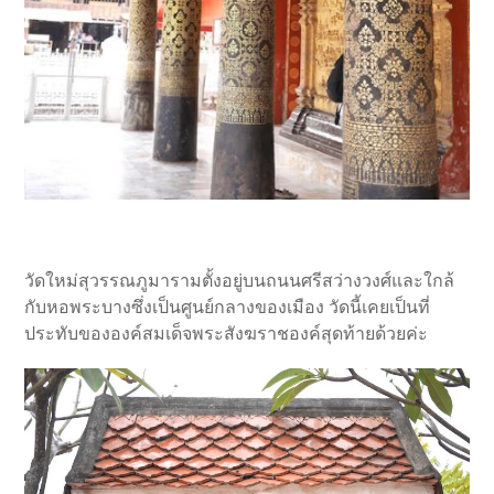
วัดใหม่สุวรรณภูมารามตั้งอยู่บนถนนศรีสว่างวงศ์และใกล้
กับหอพระบางซึ่งเป็นศูนย์กลางของเมือง วัดนี้เคยเป็นที่
ประทับขององค์สมเด็จพระสังฆราชองค์สุดท้ายด้วยค่ะ