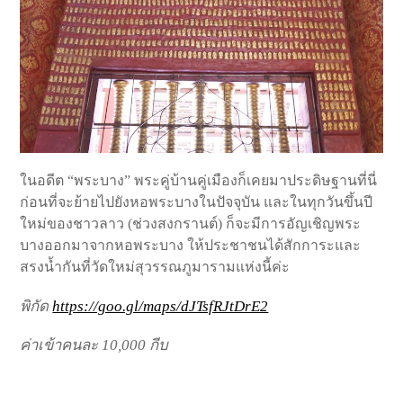
ในอดีต “พระบาง” พระคู่บ้านคู่เมืองก็เคยมาประดิษฐานที่นี่
ก่อนที่จะย้ายไปยังหอพระบางในปัจจุบัน และในทุกวันขึ้นปี
ใหม่ของชาวลาว (ช่วงสงกรานต์) ก็จะมีการอัญเชิญพระ
บางออกมาจากหอพระบาง ให้ประชาชนได้สักการะและ
สรงน้ำกันที่วัดใหม่สุวรรณภูมารามแห่งนี้ค่ะ
พิกัด
https://goo.gl/maps/dJTsfRJtDrE2
ค่าเข้าคนละ 10,000 กีบ