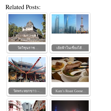
Related Posts:
วัดวิชุนราช…
เย้ยฟ้าในเซี่ยงไฮ้…
วัดพระหยกขาว –…
Kam’s Roast Goose…