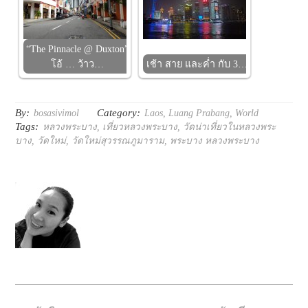
“The Pinnacle @ Duxton”
โอ้ … ว้าว…
เช้า สาย และค่ำ กับ 3…
By:
Category:
bosasivimol
Laos
,
Luang Prabang
,
World
Tags:
หลวงพระบาง
,
เที่ยวหลวงพระบาง
,
วัดน่าเที่ยวในหลวงพระ
บาง
,
วัดใหม่
,
วัดใหม่สุวรรณภูมาราม
,
พระบาง หลวงพระบาง