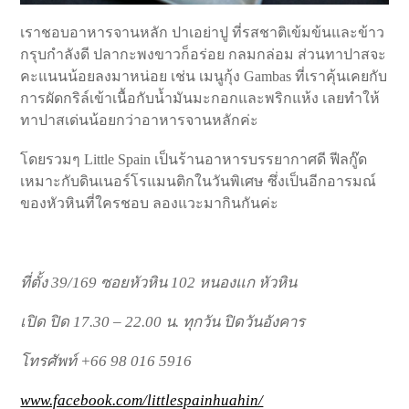
เราชอบอาหารจานหลัก ปาเอย่าปู ที่รสชาติเข้มข้นและข้าว
กรุบกำลังดี ปลากะพงขาวก็อร่อย กลมกล่อม ส่วนทาปาสจะ
คะแนนน้อยลงมาหน่อย เช่น เมนูกุ้ง Gambas ที่เราคุ้นเคยกับ
การผัดกริล์เข้าเนื้อกับน้ำมันมะกอกและพริกแห้ง เลยทำให้
ทาปาสเด่นน้อยกว่าอาหารจานหลักค่ะ
โดยรวมๆ Little Spain เป็นร้านอาหารบรรยากาศดี ฟีลกู๊ด
เหมาะกับดินเนอร์โรแมนติกในวันพิเศษ ซึ่งเป็นอีกอารมณ์
ของหัวหินที่ใครชอบ ลองแวะมากินกันค่ะ
ที่ตั้ง 39/169 ซอยหัวหิน 102 หนองแก หัวหิน
เปิด ปิด 17.30 – 22.00 น. ทุกวัน ปิดวันอังคาร
โทรศัพท์ +66 98 016 5916
www.facebook.com/littlespainhuahin/