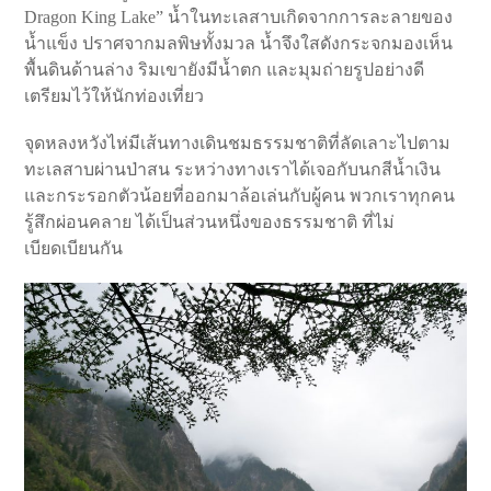
Dragon King Lake” น้ำในทะเลสาบเกิดจากการละลายของ
น้ำแข็ง ปราศจากมลพิษทั้งมวล น้ำจึงใสดังกระจกมองเห็น
พื้นดินด้านล่าง ริมเขายังมีน้ำตก และมุมถ่ายรูปอย่างดี
เตรียมไว้ให้นักท่องเที่ยว
จุดหลงหวังไห่มีเส้นทางเดินชมธรรมชาติที่ลัดเลาะไปตาม
ทะเลสาบผ่านป่าสน ระหว่างทางเราได้เจอกับนกสีน้ำเงิน
และกระรอกตัวน้อยที่ออกมาล้อเล่นกับผู้คน พวกเราทุกคน
รู้สึกผ่อนคลาย ได้เป็นส่วนหนึ่งของธรรมชาติ ที่ไม่
เบียดเบียนกัน