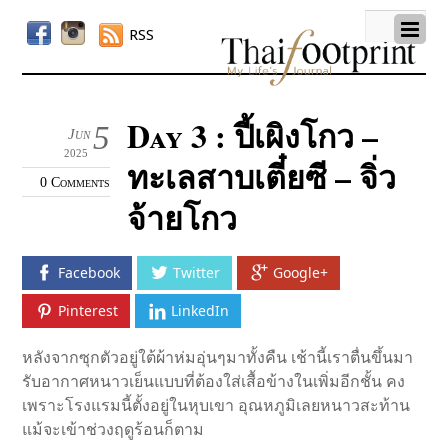
RSS
Day 3 : ปี้เผิงโกว –
5
Jun
2025
ทะเลสาบเตี๋ยซี – จิ่ว
0 Comments
จ้ายโกว
Facebook
Twitter
Google+
Pinterest
LinkedIn
หลังจากซุกตัวอยู่ใต้ผ้าห่มอุ่นๆมาทั้งคืน เช้านี้เราตื่นขึ้นมา
รับอากาศหนาวเย็นแบบที่ต้องใส่เสื้อข้างในเพิ่มอีกชั้น คง
เพราะโรงแรมนี้ตั้งอยู่ในหุบเขา อุณหภูมิเลยหนาวสะท้าน
แม้จะเข้าช่วงฤดูร้อนก็ตาม