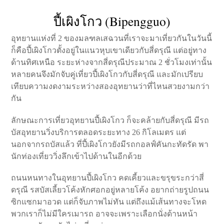
ปี้เผิงโกว (Bipengguo)
อุทยานแห่งที่ 2 ของมลฑลเสฉวนที่เราจะมาเที่ยวกันในวันนี้
ก็คือปี้เผิงโกวตั้งอยู่ในแนวหุบเขาเดียวกับสี่ดรุณี แต่อยู่ทาง
ด้านทิศเหนือ ระยะห่างจากสี่ดรุณีประมาณ 2 ชั่วโมงเท่านั้น
หลายคนจึงมักจับคู่เที่ยวปี้เผิงโกวกับสี่ดรุณี และมักเปรียบ
เทียบความงดงามระหว่างสองอุทยานว่าที่ไหนสวยงามกว่า
กัน
ลักษณะการเที่ยวอุทยานปี้เผิงโกว ก็จะคล้ายกับสี่ดรุณี มีรถ
บัสอุทยานวิ่งบริการตลอดระยะทาง 26 กิโลเมตร แต่
นอกจากรถบัสแล้ว ที่ปี้เผิงโกวยังมีรถกอลฟ์คันกะทัดรัด พา
นักท่องเที่ยววิ่งลึกเข้าไปด้านในอีกด้วย
ถนนหนทางในอุทยานปี้เผิงโกว คดเคี้ยวและขรุขระกว่าสี่
ดรุณี รสบัสเลี้ยวโค้งหักศอกอยู่หลายโค้ง อยากถ่ายรูปถนน
ซิกแซกมาอวด แต่ก็จับภาพไม่ทัน แต่ถึงแม้เส้นทางจะโหด
พวกเราก็ไม่มีใครเมารถ อาจจะเพราะเลือกนั่งด้านหน้า