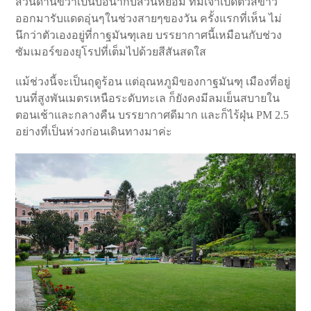
ส่วนด้านขวาเป็นบ่อน้ำกับสวนหย่อม ที่มีเจ้าเป็ดตัวสีขาว
ออกมารับแดดอุ่นๆในช่วงสายๆของวัน ครั้งแรกที่เห็น ไม่
นึกว่าตัวเองอยู่ที่กาฐมันฑุเลย บรรยากาศนี้เหมือนกับช่วง
ซัมเมอร์ของยุโรปที่เต็มไปด้วยสีสันสดใส
แม้ช่วงนี้จะเป็นฤดูร้อน แต่อุณหภูมิของกาฐมันฑุ เมืองที่อยู่
บนที่สูงพันเมตรเหนือระดับทะเล ก็ยังคงมีลมเย็นสบายใน
ตอนเช้าและกลางคืน บรรยากาศดีมาก และก็ไร้ฝุ่น PM 2.5
อย่างที่เป็นห่วงก่อนเดินทางมาค่ะ