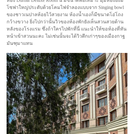
ห้อง Durbar Deluxe Room นี้ มีขนาดพอเหมาะ มุมห้องยังมี
โซฟาใหญ่ประดับด้วยโคมไฟจำลองแบบจาก Singing bowl
ของชาวเนปาลห้อยไว้สวยงาม ห้องน้ำเองก็มีขนาดโอ่โถง
กว้างขวาง ยิ่งไปกว่านั้นวิวของห้องพักยังเห็นสวนสวยด้าน
หลังของโรงแรม ซึ่งถ้าใครไปพักที่นี่ แนะนำให้ขอห้องที่หัน
หน้าเข้าสวนนะคะ ไม่เช่นนั้นจะได้วิวตึกเก่าๆของเมืองกาฐ
มันฑุมาแทน