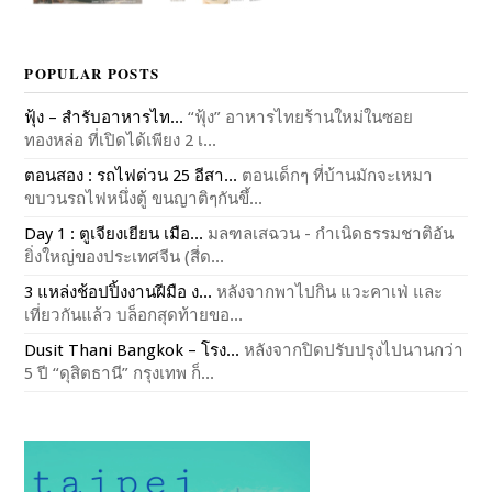
POPULAR POSTS
ฟุ้ง – สำรับอาหารไท...
“ฟุ้ง” อาหารไทยร้านใหม่ในซอย
ทองหล่อ ที่เปิดได้เพียง 2 เ...
ตอนสอง : รถไฟด่วน 25 อีสา...
ตอนเด็กๆ ที่บ้านมักจะเหมา
ขบวนรถไฟหนึ่งตู้ ขนญาติๆกันขึ้...
Day 1 : ตูเจียงเยียน เมือ...
มลฑลเสฉวน - กำเนิดธรรมชาติอัน
ยิ่งใหญ่ของประเทศจีน (สี่ด...
3 แหล่งช้อปปิ้งงานฝีมือ ง...
หลังจากพาไปกิน แวะคาเฟ่ และ
เที่ยวกันแล้ว บล็อกสุดท้ายขอ...
Dusit Thani Bangkok – โรง...
หลังจากปิดปรับปรุงไปนานกว่า
5 ปี “ดุสิตธานี” กรุงเทพ ก็...