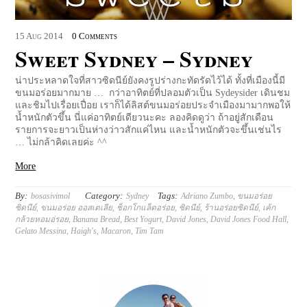
15
Aug
2014
0 Comments
Sweet Sydney – Sydney
น่าประหลาดใจที่สาวซิดนีย์ยังคงรูปร่างกะทัดรัดไว้ได้ ทั้งที่เมืองนี้มี
ขนมอร่อยมากมาย … กว่าอาทิตย์ที่ปลอมตัวเป็น Sydeysider เดินชม
และชิมไปเรื่อยเปื่อย เราก็ได้ลิสต์ขนมอร่อยประจำเมืองมามากพอให้
น้ำหนักตัวขึ้น นี่แค่อาทิตย์เดียวนะคะ ลองคิดดูว่า ถ้าอยู่สักเดือน
รายการจะยาวเป็นห่างว่าวสักแค่ไหน และน้ำหนักตัวจะขึ้นเช่นไร
… ไม่กล้าคิดเลยค่ะ ^^
More
By:
Category:
Tags:
bosasivimol
Sydney
Adriano Zumbo
,
ขนมอร่อย
ซิดนีย์
,
ขนมอร่อย ออสเตเลีย
,
ช็อกโกแล็ตอร่อย
,
ซิดนีย์
,
ร้านอร่อยซิดนีย์
,
เค้ก
กล้วยหอมอ่รอย
,
Banana Bread
,
Best Yogurt
,
David Jones
,
David Jones Food Hall
,
Gelato Messina
,
Haigh's
,
Macaron
,
Tim Tam