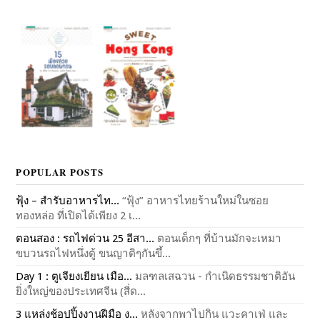
POPULAR POSTS
ฟุ้ง – สำรับอาหารไท...
“ฟุ้ง” อาหารไทยร้านใหม่ในซอย
ทองหล่อ ที่เปิดได้เพียง 2 เ...
ตอนสอง : รถไฟด่วน 25 อีสา...
ตอนเด็กๆ ที่บ้านมักจะเหมา
ขบวนรถไฟหนึ่งตู้ ขนญาติๆกันขึ้...
Day 1 : ตูเจียงเยียน เมือ...
มลฑลเสฉวน - กำเนิดธรรมชาติอัน
ยิ่งใหญ่ของประเทศจีน (สี่ด...
3 แหล่งช้อปปิ้งงานฝีมือ ง...
หลังจากพาไปกิน แวะคาเฟ่ และ