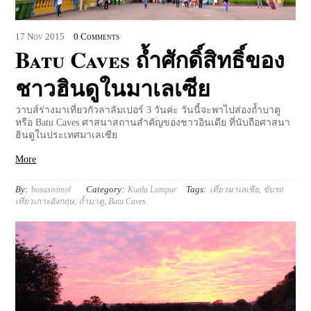
17
Nov
2015
0 Comments
Batu Caves ถ้ำศักดิ์สิทธิ์ของ
ชาวฮินดูในมาเลเซีย
วาบส์ร่างมาเที่ยวกัวลาลัมเปอร์ 3 วันค่ะ วันนี้จะพาไปส่องถ้ำบาตู
หรือ Batu Caves ศาสนาสถานสำคัญของชาวอินเดีย ที่นับถือศาสนา
ฮินดูในประเทศมาเลเซีย
More
By:
Category:
Tags:
bosasivimol
Kuala Lumpur
เที่ยวมาเลเซีย
,
ขับรถ
เที่ยวเกาะอังกฤษ
,
ถ้ำบาตู
,
Batu Caves