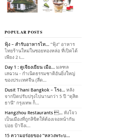
POPULAR POSTS
ฟุ้ง – สำรับอาหารไท...
“ฟุ้ง” อาหาร
ไทยร้านใหม่ในซอยทองหล่อ ที่เปิดได้
เพียง 2 เ...
Day 1 : ตูเจียงเยียน เมือ...
มลฑล
เสฉวน - กำเนิดธรรมชาติอันยิ่งใหญ่
ของประเทศจีน (สี่ด...
Dusit Thani Bangkok – โรง...
หลัง
จากปิดปรับปรุงไปนานกว่า 5 ปี “ดุสิต
ธานี” กรุงเทพ ก็...
Hangzhou Restaurants ...
หังโจว
เป็นเมืองที่ถูกลิขิตให้ต้องเจอหน้ากัน
บ่อย ป้าจึงเ...
15 ความอร่อยของ “หลวงพระบ...