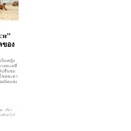
ach”
ลของ
เป็นหญิง
างทะเลที่
ับชื่นชม
ก่โชคชะตา
อยนิดแห่ง
s:
เที่ยว
ลสิงคโปร์