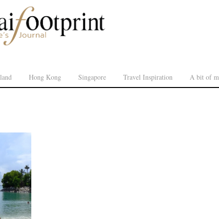
land
Hong Kong
Singapore
Travel Inspiration
A bit of m