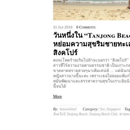
31
Jan
2016
0 Comments
วันหนึ่งใน “Tanjong Be
หย่อมความสุขริมชายทะเ
สิงคโปร์
คงจะโหดร้ายเกินไปถ้าจะบอกว่า “สิงคโปร์” 
สาวที่ไร้ความงามตามธรรมชาติ เป็นเกาะกล
ขาดหาดทรายสวยๆมาเติมเสน่ห์ … แต่ฉันกล
หญิงสาวนางนี้นะคะ เพราะเธอไม่ยอมแพ้แ
หมั่นพัฒนาและสรรหาความสุขในเกาะอันน้
นี้จนได้
More
By:
Category:
Tag
bosasivimol
See
,
Singapore
สิงคโปร์
,
Tanjong Beach
,
Tanjung Beach Club
,
ชายทะเ